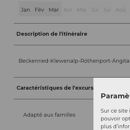
Jan
Fév
Mar
Avr
Mai
Jui
Jui
Aoû
Description de l'itinéraire
Beckenried-Klewenalp-Röthenport-Ängital
Caractéristiques de l'excursion
Paramèt
Sur ce site 
Adapté aux familles
pouvoir opt
plus d’info