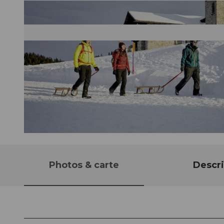
© BEAT BRECHBUEHL |
CC-BY-NC-ND
Photos & carte
Descri