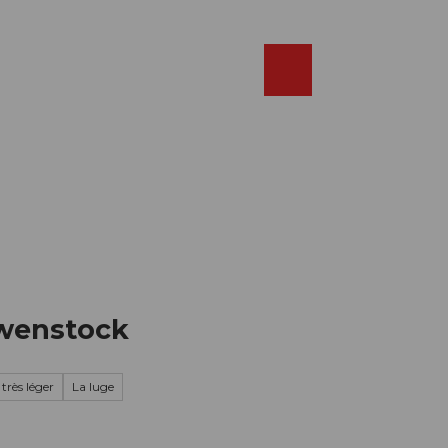
Réserver
FR
Webcams
Recherche
Shop
ewenstock
très léger
La luge