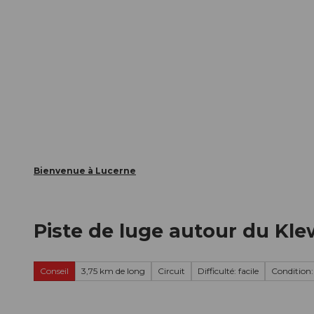
T
nts
Webcams
Carte d’hôte
o
c
La ville
La région
Informer
o
n
t
e
n
t
Bienvenue à Lucerne
Piste de luge autour du Kl
Conseil
3,75 km de long
Circuit
Difficulté: facile
Condition: 