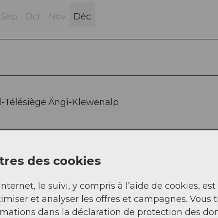
Sep
Oct
Nov
Déc
-Télésiège Ängi-Klewenalp
res des cookies
internet, le suivi, y compris à l’aide de cookies, est
imiser et analyser les offres et campagnes. Vous 
rmations dans la déclaration de protection des do