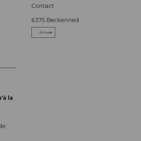
Contact
6375
Beckenried
Arrivée
'à la
de