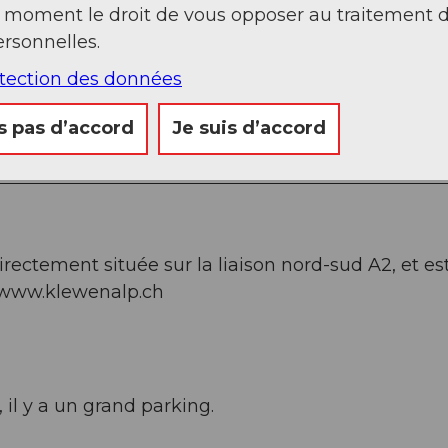
t moment le droit de vous opposer au traitement 
rsonnelles.
otection des données
s pas d’accord
Je suis d’accord
irectement située sur la liaison nord-sud A2, et est
www.klewenalp.ch
 il y a un grand parking.