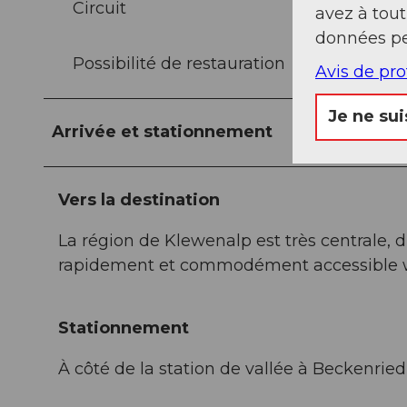
Circuit
avez à tou
données pe
Possibilité de restauration
Avis de pr
Je ne sui
Arrivée et stationnement
Vers la destination
La région de Klewenalp est très centrale, d
rapidement et commodément accessible 
Stationnement
À côté de la station de vallée à Beckenried,