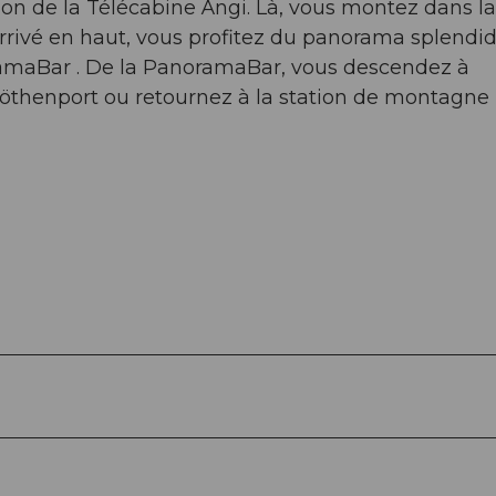
tion de la Télécabine Ängi. Là, vous montez dans la
 Arrivé en haut, vous profitez du panorama splendid
oramaBar . De la PanoramaBar, vous descendez à
öthenport ou retournez à la station de montagne