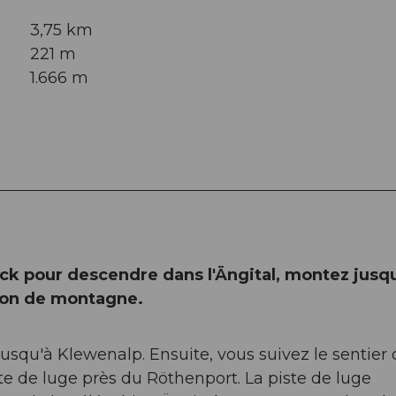
3,75 km
221 m
1.666 m
ck pour descendre dans l'Ängital, montez jusqu
tion de montagne.
usqu'à Klewenalp. Ensuite, vous suivez le sentier 
te de luge près du Röthenport. La piste de luge