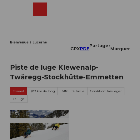
T
o
Webcams
Recherche
Menu
Shop
c
o
n
t
e
Bienvenue à Lucerne
Partager
n
GPX
PDF
Marquer
t
Piste de luge Klewenalp-
Twäregg-Stockhütte-Emmetten
Conseil
9,89 km de long
Difficulté: facile
Condition: très léger
La luge