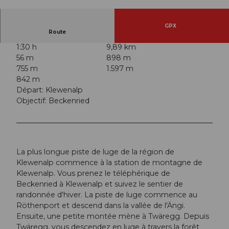
© Nidwalden Tourismus, BEAT BRECHBUEHL
GPX
Route
1:30 h
9,89 km
56 m
898 m
755 m
1.597 m
842 m
Départ: Klewenalp
Objectif: Beckenried
La plus longue piste de luge de la région de
Klewenalp commence à la station de montagne de
Klewenalp. Vous prenez le téléphérique de
Beckenried à Klewenalp et suivez le sentier de
randonnée d'hiver. La piste de luge commence au
Röthenport et descend dans la vallée de l'Ängi.
Ensuite, une petite montée mène à Twäregg. Depuis
Twäregg, vous descendez en luge à travers la forêt