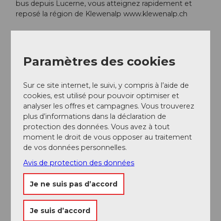
bus depuis Lucerne, vous atteignez rapidement et
reposé la région de Klewenalp www.klewenalp.ch
Auteur(e)
Paramètres des cookies
Bergbahnen Beckenried-Emmetten AG
Organisation
Sur ce site internet, le suivi, y compris à l’aide de
cookies, est utilisé pour pouvoir optimiser et
Nidwalden Tourismus
analyser les offres et campagnes. Vous trouverez
plus d’informations dans la déclaration de
protection des données. Vous avez à tout
moment le droit de vous opposer au traitement
de vos données personnelles.
A proximité
Regarder sur la carte
Avis de protection des données
Je ne suis pas d’accord
Evénement
Je suis d’accord
A voir