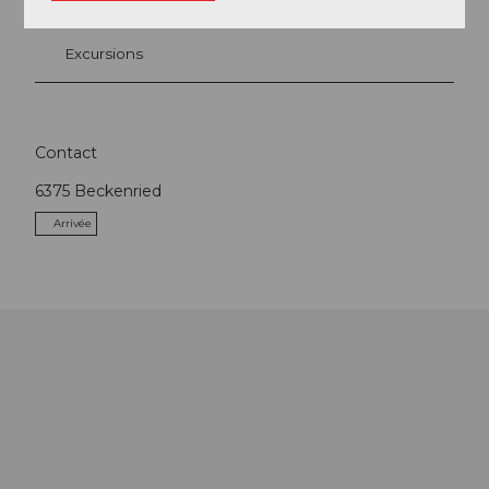
Excursions
Contact
6375
Beckenried
Arrivée