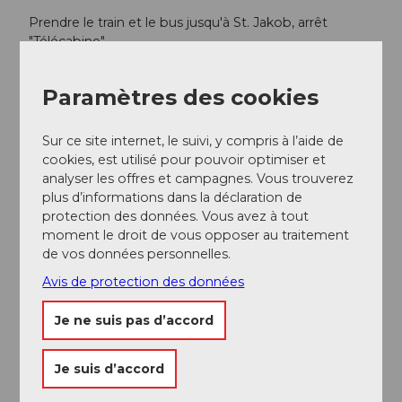
Prendre le train et le bus jusqu'à St. Jakob, arrêt
"Télécabine".
Prendre la télécabine de St. Jakob jusqu'à l'Alpe
Gitschenen.
Paramètres des cookies
Sur ce site internet, le suivi, y compris à l’aide de
Auteur(e)
cookies, est utilisé pour pouvoir optimiser et
Nidwalden Tourismus
analyser les offres et campagnes. Vous trouverez
plus d’informations dans la déclaration de
Organisation
protection des données. Vous avez à tout
moment le droit de vous opposer au traitement
Nidwalden Tourismus
de vos données personnelles.
Avis de protection des données
Je ne suis pas d’accord
A proximité
Regarder sur la carte
Je suis d’accord