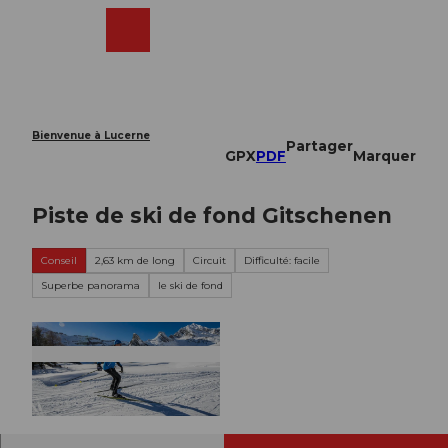
T
o
Webcams
Recherche
Menu
Shop
c
o
n
t
e
Bienvenue à Lucerne
Partager
n
GPX
PDF
Marquer
t
Piste de ski de fond Gitschenen
Conseil
2,63 km de long
Circuit
Difficulté: facile
Superbe panorama
le ski de fond
© A. Sanchez