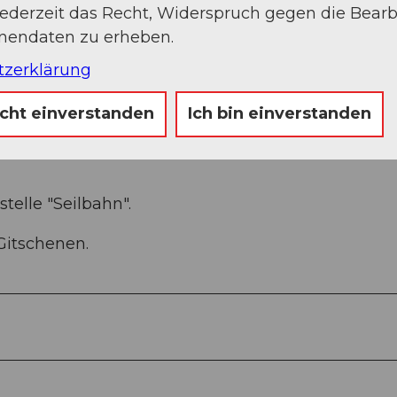
jederzeit das Recht, Widerspruch gegen die Bear
onendaten zu erheben.
tzerklärung
. Jakob - Gitschenen.
icht einverstanden
Ich bin einverstanden
telle "Seilbahn".
 Gitschenen.