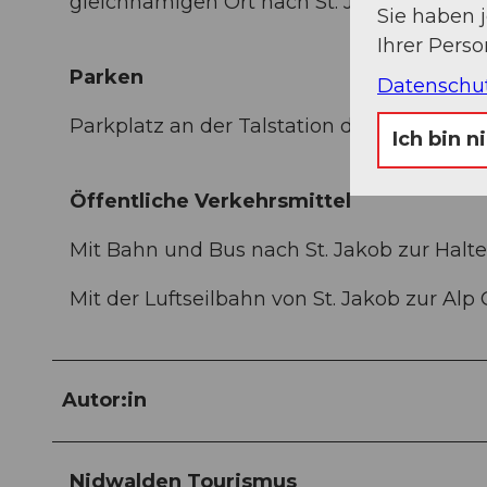
gleichnamigen Ort nach St. Jakob.
Sie haben 
Ihrer Pers
Parken
Datenschu
Parkplatz an der Talstation der Seilbahn St
Ich bin n
Öffentliche Verkehrsmittel
Mit Bahn und Bus nach St. Jakob zur Haltes
Mit der Luftseilbahn von St. Jakob zur Alp
Autor:in
Nidwalden Tourismus