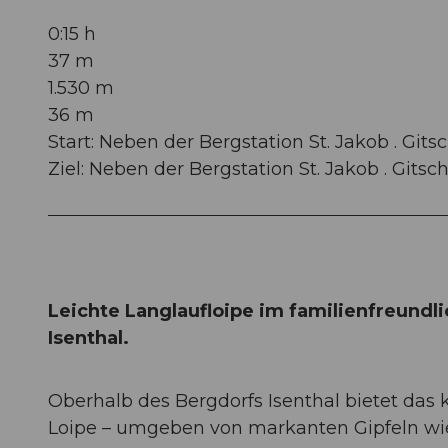
0:15 h
37 m
1.530 m
36 m
Start: Neben der Bergstation St. Jakob . Git
Ziel: Neben der Bergstation St. Jakob . Gits
Leichte Langlaufloipe im familienfreundl
Isenthal.
Oberhalb des Bergdorfs Isenthal bietet das 
Loipe – umgeben von markanten Gipfeln wie 