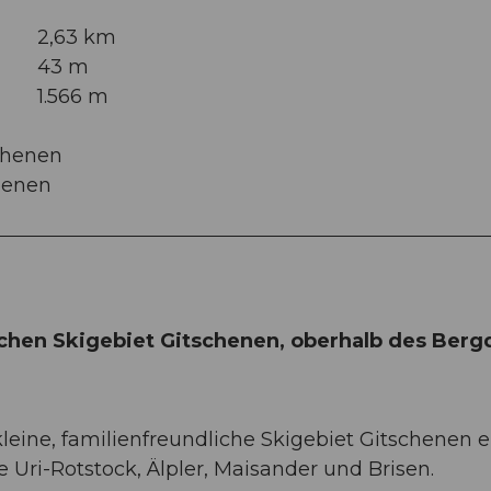
2,63 km
43 m
1.566 m
schenen
chenen
ichen Skigebiet Gitschenen, oberhalb des Berg
kleine, familienfreundliche Skigebiet Gitschenen e
Uri-Rotstock, Älpler, Maisander und Brisen.