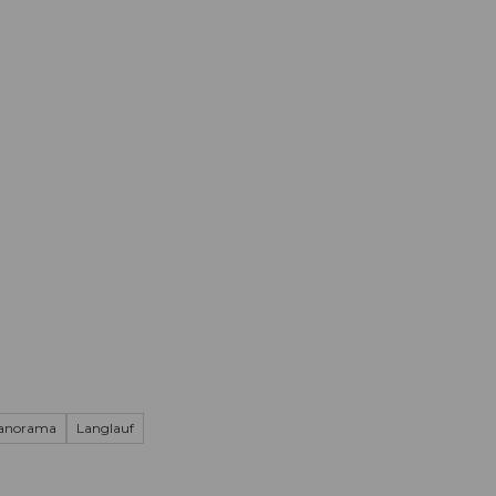
Informieren
Buchen
Business
W
Panorama
Langlauf