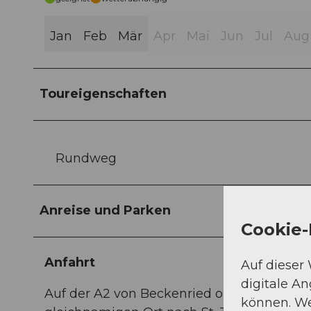
Jan
Feb
Mär
Apr
Mai
Jun
Jul
Aug
Toureigenschaften
Rundweg
Anreise und Parken
Cookie-
Anfahrt
Auf dieser
digitale A
Auf der A2 von Beckenried oder Schattdo
können. We