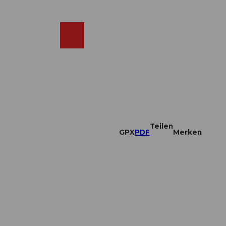
DE
ebcams
Merkzettel
Suche
Shop
Teilen
GPX
PDF
Merken