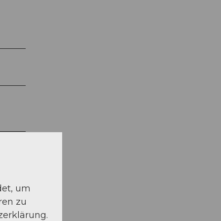
det, um
ren zu
den
zerklärung.