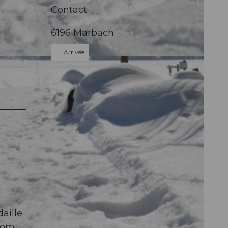
Contact
6196
Marbach
Arrivée
aille
oom