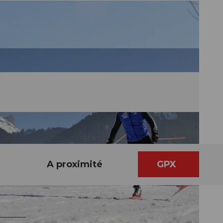
A proximité
GPX