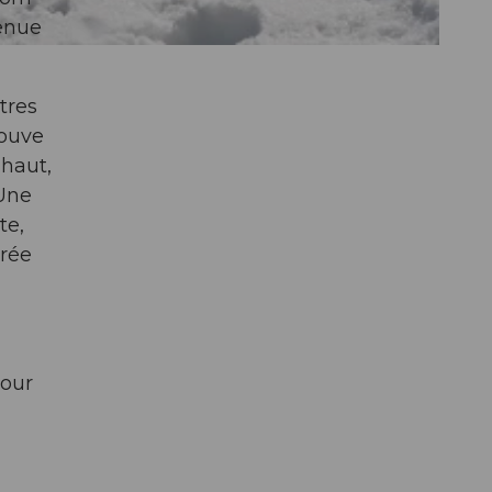
venue
tres
rouve
 haut,
 Une
te,
irée
pour