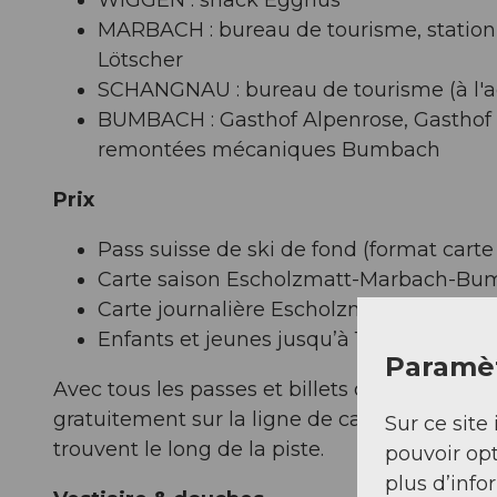
MARBACH : bureau de tourisme, statio
Lötscher
SCHANGNAU : bureau de tourisme (à l'
BUMBACH : Gasthof Alpenrose, Gasthof
remontées mécaniques Bumbach
Prix
Pass suisse de ski de fond (format carte
Carte saison Escholzmatt-Marbach-Bu
Carte journalière Escholzmatt-Marbac
Enfants et jeunes jusqu’à 16 ans skient
Paramèt
Avec tous les passes et billets des pistes de
gratuitement sur la ligne de car postal Esc
Sur ce site 
trouvent le long de la piste.
pouvoir opt
plus d’info