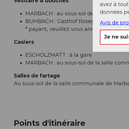
Vestiaire & douches
avez à tou
données pe
MARBACH : au sous-sol de la salle com
BUMBACH : Gasthof Rosegg*, hôtel Ke
Avis de pr
* payant, veuillez vous annoncer à la ré
Je ne sui
Casiers
ESCHOLZMATT : à la gare
MARBACH : au sous-sol de la salle co
Salles de fartage
Au sous-sol de la salle communale de Marb
Points d'itinéraire