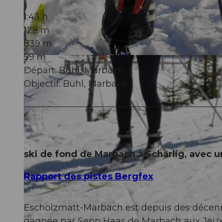
1:43 h
129 m
839 m
59 m
© Maurin Bisig, UNESCO Biosphäre Entlebuch
Départ: Bühl, Marbach
Objectif: Bühl, Marbach
ski de fond de Marbach à Schärlig, avec 
Rapport des pistes Bergfex
Escholzmatt-Marbach est depuis des décenni
gagnée par Sepp Haas de Marbach aux Jeux 