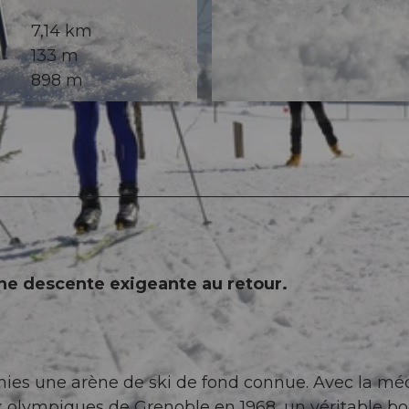
7,14 km
133 m
898 m
© Maurin Bisig, UNESCO Biosphäre Entlebuch
une descente exigeante au retour.
es une arène de ski de fond connue. Avec la méd
olympiques de Grenoble en 1968, un véritable b