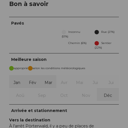
Bon à savoir
Pavés
Inconnu
Rue (21%)
(51%)
Chemin (6%)
Sentier
(22%)
Meilleure saison
approprié
selon les conditions météorologiques
Jan
Fév
Mar
Avr
Mai
Jui
Jui
Aoû
Sep
Oct
Nov
Déc
Arrivée et stationnement
Vers la destination
À l'arrêt Pörterwald, il y a peu de places de