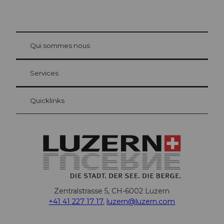
© Be
at Bre
chbü
hl
Qui sommes nous
Carte d’hôte Lucerne
Vos avantages en tant qu'hôte pour la nuit
Services
Quicklinks
Zentralstrasse 5, CH-6002 Luzern
+41 41 227 17 17
,
luzern@luzern.com