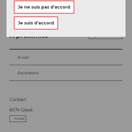
avec un guide.
Je ne suis pas d’accord
Je suis d’accord
A proximité
Regarder sur la carte
A voir
Excursions
Contact
6074
Giswil
Arrivée