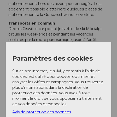
stationnement. Lors des hivers peu enneigés, il est
également possible d'atteindre quelques places de
stationnement à la Gütschschwand en voiture.
Transports en commun
Depuis Giswil, le car postal (navette de ski Mörlialp)
circule les week-ends et pendant les vacances
scolaires par la route panoramique jusqu'à l'arrêt
Pörterwald.
Auteur(e)
Paramètres des cookies
Obwalden Tourismus
Sur ce site internet, le suivi, y compris à l’aide de
cookies, est utilisé pour pouvoir optimiser et
Organisation
analyser les offres et campagnes. Vous trouverez
Obwalden Tourismus
plus d’informations dans la déclaration de
protection des données. Vous avez à tout
Consignes de sécurité
moment le droit de vous opposer au traitement
de vos données personnelles.
Ce parcours n'est pas balisé. Il est recommandé aux
visiteurs non familiers des lieux d'aborder le parcours
Avis de protection des données