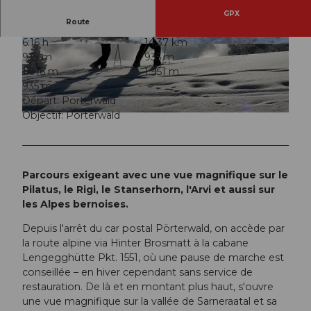
GPX
Route
6:16 h
14,37 km
© Obwalden Tourismus, Obwalden Tourismus
© Obwalden Tourismus, Obwalden Tourismus
935 m
935 m
1.016 m
1.951 m
935 m
Départ: Pörterwald
Objectif: Pörterwald
© Obwalden Tourismus, Obwalden Tourismus
Parcours exigeant avec une vue magnifique sur le
Pilatus, le Rigi, le Stanserhorn, l'Arvi et aussi sur
les Alpes bernoises.
Depuis l'arrêt du car postal Pörterwald, on accède par
la route alpine via Hinter Brosmatt à la cabane
Lengegghütte Pkt. 1551, où une pause de marche est
conseillée – en hiver cependant sans service de
restauration. De là et en montant plus haut, s'ouvre
une vue magnifique sur la vallée de Sarneraatal et sa