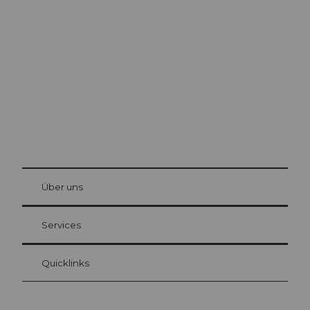
Ausflugstipps in
Luzern
Die Stadt. Der See. Die Berge.
© Be
at Bre
chbü
hl
Über uns
Gästekarte Luzern
Ihre Vorteile als Übernachtungsgast
Services
Quicklinks