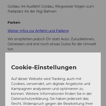
Goldau: A4 Ausfahrt Goldau, Wegweiser folgen zum
Parkplatz A4 der Rigi Bahnen
Parken
Weiter Infos zur Anfahrt und Parking
Wir empfehlen jedoch ÖV statt Auto: Zurücklehnen,
Geniessen und erst noch etwas Gutes für die Umwelt
tun.
Öffentliche Verkehrsmittel
Cookie-Einstellungen
Die Station Rigi Kulm erreichen Sie mit der
Zahnradbahn ab Vitznau oder Goldau.
Auf dieser Website wird Tracking, auch mit
Das
Wanderticket
für diese Wanderung beinhaltet
Cookies, verwendet, um digitale Angebote und
folgende Bahnfahrten:
Kampagnen analysieren und optimieren zu
können. Weitere Informationen finden Sie in der
von Vitznau / Weggis nach Rigi Kulm mit der
Datenschutzerklärung. Sie haben jederzeit das
Zahnradbahn oder Luftseilbahn
Recht, Widerspruch gegen die Bearbeitung Ihrer
von Rigi Kaltbad nach Vitznau / Weggis mit der