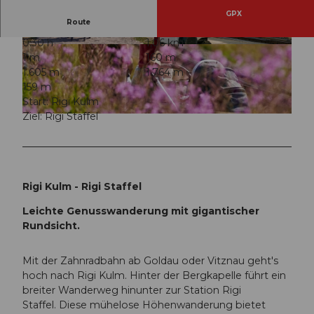
GPX
Route
0:30 h
1,06 km
© RIGI BAHNEN AG, Schwyzer Wanderwege
© RIGI BAHNEN AG, Schwyzer Wanderwege
1 m
160 m
1.605 m
1.764 m
159 m
Start: Rigi Kulm
Ziel: Rigi Staffel
© Wanderblondies, Fabienne Bregenzer & Tina Fischer, Schwyzer Wanderwege
Rigi Kulm - Rigi Staffel
Leichte Genusswanderung mit gigantischer
Rundsicht.
Mit der Zahnradbahn ab Goldau oder Vitznau geht's
hoch nach Rigi Kulm. Hinter der Bergkapelle führt ein
breiter Wanderweg hinunter zur Station Rigi
Staffel. Diese mühelose Höhenwanderung bietet