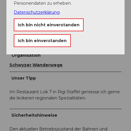
Personendaten zu erheben.
Zahnradbahn oder Luftseilbahn
Datenschutzerklärung
Die Fahrpläne der Rigi Bahnen finden Sie
hier
.
Ich bin nicht einverstanden
Autor:in
Ich bin einverstanden
Gäste-Service Rigi
Organisation
Schwyzer Wanderwege
Unser Tipp
Im Restaurant Lok 7 in Rigi Staffel geniesse ich gerne
die leckeren regionalen Spezialitäten.
Sicherheitshinweise
Den aktuellen Betriebszustand der Bahnen und