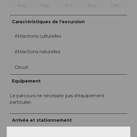
Aoû
Sep
Oct
Nov
Déc
Caractéristiques de l'excursion
Attractions culturelles
Attractions naturelles
Circuit
Equipement
Le parcours ne nécessite pas d’équipement
particulier.
Arrivée et stationnement
Vers la destination
Entre Schwyz et Muotathal, les bus circulent