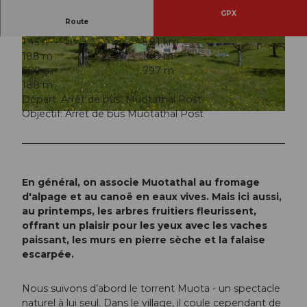
GPX
Route
1:45 h
5,81 km
© Manuela Gili, Schwyz Tourismus |
CC-BY
© Manuela Gili, Schwyz Tourismus |
CC-BY
188 m
188 m
609 m
797 m
188 m
Départ: Arrêt de bus, Muotathal Post
Objectif: Arrêt de bus Muotathal Post
© Manuela Gili, Schwyz Tourismus |
CC-BY
En général, on associe Muotathal au fromage
d'alpage et au canoë en eaux vives. Mais ici aussi,
au printemps, les arbres fruitiers fleurissent,
offrant un plaisir pour les yeux avec les vaches
paissant, les murs en pierre sèche et la falaise
escarpée.
Nous suivons d’abord le torrent Muota - un spectacle
naturel à lui seul. Dans le village, il coule cependant de