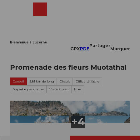
T
o
Webcams
Recherche
Menu
Shop
c
o
n
t
e
Bienvenue à Lucerne
Partager
n
GPX
PDF
Marquer
t
Promenade des fleurs Muotathal
Conseil
5,81 km de long
Circuit
Difficulté: facile
Superbe panorama
Visite à pied
Hike