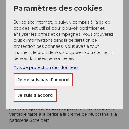
régulièrement.
Paramètres des cookies
Stationnement
Il y a un grand parking près de l’école.
Sur ce site internet, le suivi, y compris à l’aide de
cookies, est utilisé pour pouvoir optimiser et
Transports en commun
analyser les offres et campagnes. Vous trouverez
Accessible en bus depuis Schwyz.
plus d’informations dans la déclaration de
protection des données. Vous avez à tout
Auteur(e)
moment le droit de vous opposer au traitement
de vos données personnelles.
Manuela Gili
Avis de protection des données
Organisation
Je ne suis pas d’accord
Schwyz Tourismus
Conseil de l'auteur
Je suis d’accord
Avant ou après la balade, déguste un morceau de la
véritable tarte à la cerise à la crème de Muotathal à la
pâtisserie Schelbert.