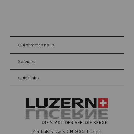
© Be
at Bre
chbü
hl
Qui sommes nous
Carte d’hôte Lucerne
Vos avantages en tant qu'hôte pour la nuit
Services
Quicklinks
Zentralstrasse 5, CH-6002 Luzern