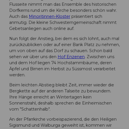
Flusseite nimmt man das Ensemble des historischen
Dorfkerns rund um die Kirche besonders schön wahr.
Auch das
Minoritinnen-Kloster
präsentiert sich
anmutig. Die kleine Schwesterngemeinschaft nimmt
Gebetsanliegen auch online auf.
Nun folgt der Anstieg, bei dem es sich lohnt, auch mal
zurückzublicken oder auf einer Bank Platz zu nehmen,
um von oben auf das Dorf zu schauen. Schon bald
sehen wir über uns den
Hof Enzenen
. Zwischen uns
und dem Hof liegen 74 Hochstammbäume, deren
Äpfel und Birnen im Herbst zu Süssmost verarbeitet
werden.
Beim leichten Abstieg bleibt Zeit, immer wieder die
Bergkette auf der anderen Talseite zu bewundern.
Ihre Hänge erreicht an Wintertagen kein
Sonnenstrahl, deshalb sprechen die Einheimischen
vom "Schattenhalb".
An der Pfarrkirche vorbeispazierend, die den Heiligen
Sigismund und Walburga geweiht ist, kommen wir