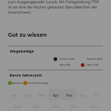
zum Ausgangspunkt zurück. Mit Fertigstellung 1793
ist sie eine der letzten gebauten Barockkirchen der
Innerschweiz.
Gut zu wissen
Wegebeläge
Strasse (24%)
Asphalt (61%)
Weg (3%)
Pfad (12%)
Beste Jahreszeit
geeignet
wetterabhängig
Jan
Feb
Mär
Apr
Mai
Jun
Jul
Aug
Sep
Okt
Nov
Dez