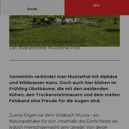
GPX
Route
1:45 h
5,81 km
© Manuela Gili, Schwyz Tourismus |
CC-BY
© Manuela Gili, Schwyz Tourismus |
CC-BY
188 m
188 m
609 m
797 m
188 m
Start: Bushaltestelle, Muotathal Post
Ziel: Bushaltestelle Muotathal Post
© Manuela Gili, Schwyz Tourismus |
CC-BY
Gemeinhin verbindet man Muotathal mit Alpkäse
und Wildwasser-Kanu. Doch auch hier blühen im
Frühling Obstbäume, die mit den weidenden
Kühen, den Trockensteinmauern und dem steilen
Felsband eine Freude für die Augen sind.
Zuerst folgen wir dem Wildbach Muota - ein
Naturspektakel für sich. Innerhalb des Dorfs fliesst sie
jedoch menschgemacht sehr gerade. Von dieser