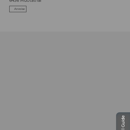
6436
Muotathal
Anreise
Travel Guide