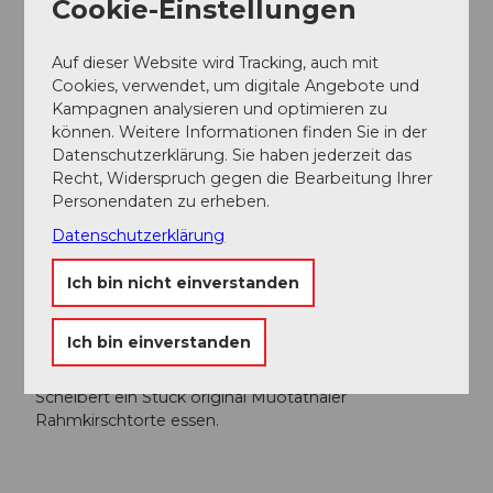
Cookie-Einstellungen
Parken
Beim Schulhaus gibt es einen grossen Parkplatz.
Auf dieser Website wird Tracking, auch mit
Öffentliche Verkehrsmittel
Cookies, verwendet, um digitale Angebote und
Mit dem Bus ab Schwyz zu erreichen.
Kampagnen analysieren und optimieren zu
können. Weitere Informationen finden Sie in der
Autor:in
Datenschutzerklärung. Sie haben jederzeit das
Recht, Widerspruch gegen die Bearbeitung Ihrer
Manuela Gili
Personendaten zu erheben.
Datenschutzerklärung
Organisation
Schwyz Tourismus
Ich bin nicht einverstanden
Unser Tipp
Ich bin einverstanden
Vor oder nach dem Spaziergang in der Conditorei
Schelbert ein Stück original Muotathaler
Rahmkirschtorte essen.