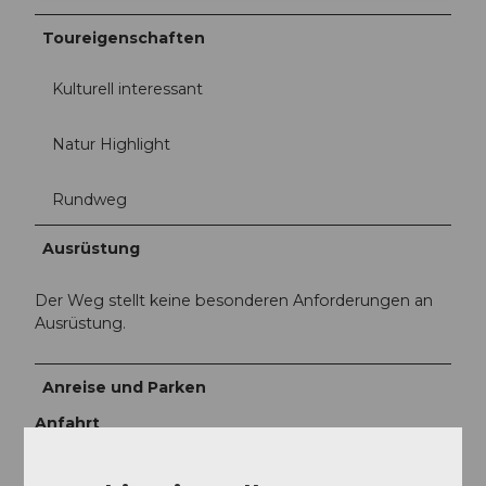
Toureigenschaften
Kulturell interessant
Natur Highlight
Rundweg
Ausrüstung
Der Weg stellt keine besonderen Anforderungen an
Ausrüstung.
Anreise und Parken
Anfahrt
Zwischen Schwyz und Muotathal fahren regelmässig
Busse.