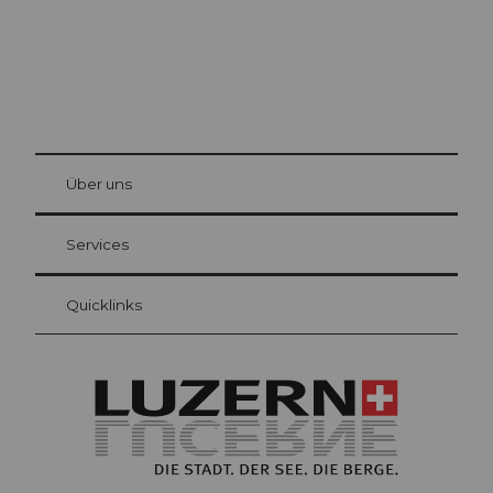
© Be
at Bre
chbü
hl
Über uns
Gästekarte Luzern
Ihre Vorteile als Übernachtungsgast
Services
Quicklinks