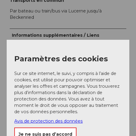
Transports en commun
Par bateau ou train/bus via Lucerne jusqu'à
Beckenried
Informations supplémentaires / Liens
La promenade est également recommandée sans
faire de pause pour manger.
Paramètres des cookies
Réservation au Pilgerhaus Niederrickenbach
recommandée :
Sur ce site internet, le suivi, y compris à l’aide de
cookies, est utilisé pour pouvoir optimiser et
Brisenhaus SAC :
www.brisenhaus.ch
analyser les offres et campagnes. Vous trouverez
Pilgerhaus Niederrickenbach :
www.pilgerhaus-
plus d’informations dans la déclaration de
maria-rickenbach.ch
protection des données. Vous avez à tout
moment le droit de vous opposer au traitement
de vos données personnelles.
Auteur(e)
Avis de protection des données
André Burri
Je ne suis pas d’accord