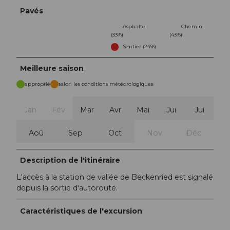
Pavés
Asphalte
Chemin
(33%)
(43%)
Sentier (24%)
Meilleure saison
approprié
selon les conditions météorologiques
Jan
Fév
Mar
Avr
Mai
Jui
Jui
Aoû
Sep
Oct
Nov
Déc
Description de l'itinéraire
L'accès à la station de vallée de Beckenried est signalé
depuis la sortie d'autoroute.
Caractéristiques de l'excursion