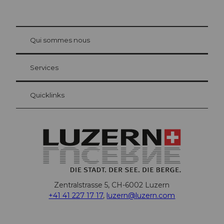
© Be
at Bre
chbü
hl
Qui sommes nous
Carte d’hôte Lucerne
Vos avantages en tant qu'hôte pour la nuit
Services
Quicklinks
Zentralstrasse 5, CH-6002 Luzern
+41 41 227 17 17
,
luzern@luzern.com