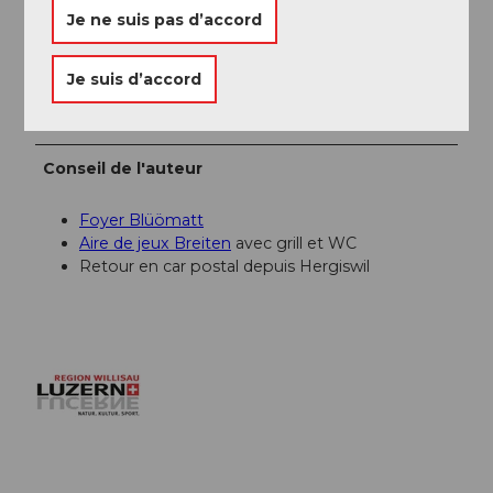
Je ne suis pas d’accord
Willisau Tourismus
Je suis d’accord
Organisation
Willisau Tourismus
Conseil de l'auteur
Foyer Blüömatt
Aire de jeux Breiten
avec grill et WC
Retour en car postal depuis Hergiswil