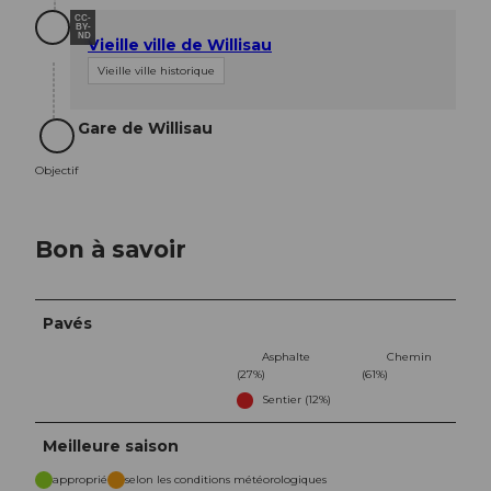
CC-
BY-
ND
Vieille ville de Willisau
Vieille ville historique
Gare de Willisau
Objectif
Objectif
Bon à savoir
Pavés
Asphalte
Chemin
(27%)
(61%)
Sentier (12%)
Meilleure saison
approprié
selon les conditions météorologiques