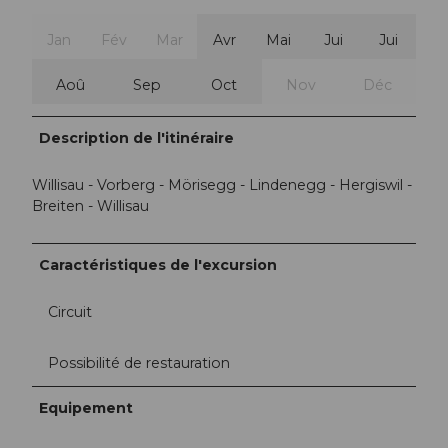
Jan
Fév
Mar
Avr
Mai
Jui
Jui
Aoû
Sep
Oct
Nov
Déc
Description de l'itinéraire
Willisau - Vorberg - Mörisegg - Lindenegg - Hergiswil -
Breiten - Willisau
Caractéristiques de l'excursion
Circuit
Possibilité de restauration
Equipement