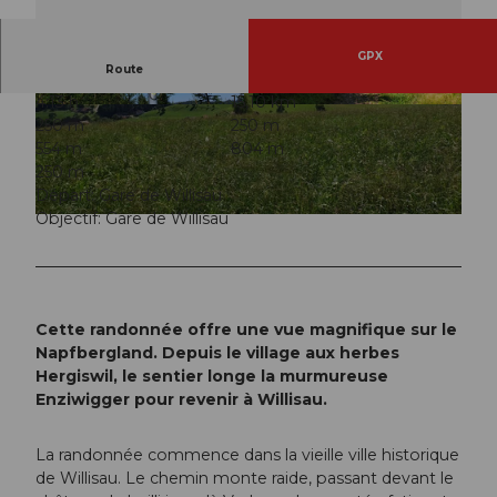
GPX
Route
4:13 h
15,10 km
© Willisau Tourismus, Willisau Tourismus
© Willisau Tourismus, Willisau Tourismus
250 m
250 m
554 m
804 m
250 m
Départ: Gare de Willisau
Objectif: Gare de Willisau
© Willisau Tourismus, Willisau Tourismus
Cette randonnée offre une vue magnifique sur le
Napfbergland. Depuis le village aux herbes
Hergiswil, le sentier longe la murmureuse
Enziwigger pour revenir à Willisau.
La randonnée commence dans la vieille ville historique
de Willisau. Le chemin monte raide, passant devant le