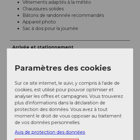
Vêtements adaptés à la météo
Chaussures solides
Bâtons de randonnée recommandés
Appareil photo
Sac à dos pour la journée
Arrivée et stationnement
Stationnement
Parkings payants près de la gare de Willisau
Paramètres des cookies
Transports en commun
En train jusqu'à Willisau. Le car postal part d'Hergiswil.
Sur ce site internet, le suivi, y compris à l’aide de
cookies, est utilisé pour pouvoir optimiser et
Informations supplémentaires / Liens
analyser les offres et campagnes. Vous trouverez
plus d’informations dans la déclaration de
protection des données. Vous avez à tout
Horaire du car postal
moment le droit de vous opposer au traitement
Horaire des CFF
de vos données personnelles.
Avis de protection des données
Auteur(e)