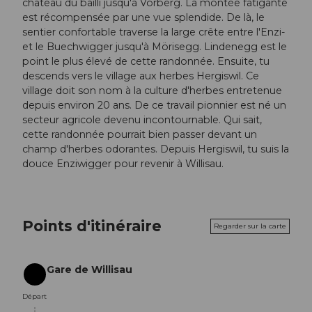
château du bailli jusqu'à Vorberg. La montée fatigante
est récompensée par une vue splendide. De là, le
sentier confortable traverse la large crête entre l'Enzi-
et le Buechwigger jusqu'à Mörisegg. Lindenegg est le
point le plus élevé de cette randonnée. Ensuite, tu
descends vers le village aux herbes Hergiswil. Ce
village doit son nom à la culture d'herbes entretenue
depuis environ 20 ans. De ce travail pionnier est né un
secteur agricole devenu incontournable. Qui sait,
cette randonnée pourrait bien passer devant un
champ d'herbes odorantes. Depuis Hergiswil, tu suis la
douce Enziwigger pour revenir à Willisau.
Points d'itinéraire
Regarder sur la carte
Gare de Willisau
Départ
Départ