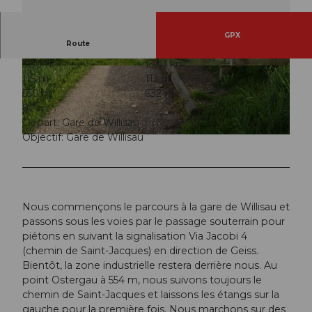
GPX
Route
3:30 h
13,41 km
© Willisau Tourismus, Willisau Tourismus
© Willisau Tourismus, Willisau Tourismus
115 m
113 m
550 m
632 m
82 m
Départ: Gare de Willisau
Objectif: Gare de Willisau
© Willisau Tourismus, Willisau Tourismus
Nous commençons le parcours à la gare de Willisau et
passons sous les voies par le passage souterrain pour
piétons en suivant la signalisation Via Jacobi 4
(chemin de Saint-Jacques) en direction de Geiss.
Bientôt, la zone industrielle restera derrière nous. Au
point Ostergau à 554 m, nous suivons toujours le
chemin de Saint-Jacques et laissons les étangs sur la
gauche pour la première fois. Nous marchons sur des