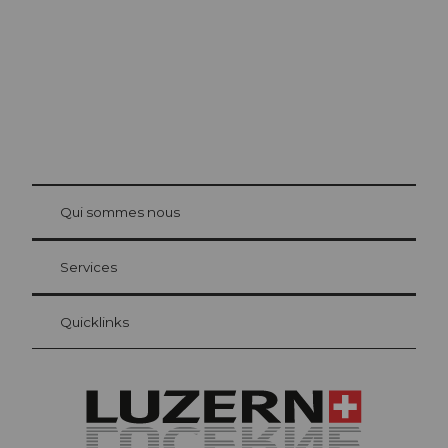
© Be
at Bre
chbü
hl
Qui sommes nous
Carte d’hôte Lucerne
Vos avantages en tant qu'hôte pour la nuit
Services
Quicklinks