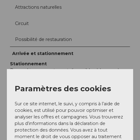
Attractions naturelles
Circuit
Possibilité de restauration
Arrivée et stationnement
Stationnement
Des parkings payants sont disponibles à la gare de
Willisau
Paramètres des cookies
Transports en commun
En train jusqu'à Willisau
Sur ce site internet, le suivi, y compris à l’aide de
Auteur(e)
cookies, est utilisé pour pouvoir optimiser et
analyser les offres et campagnes. Vous trouverez
Willisau Tourismus
plus d’informations dans la déclaration de
protection des données. Vous avez à tout
Organisation
moment le droit de vous opposer au traitement