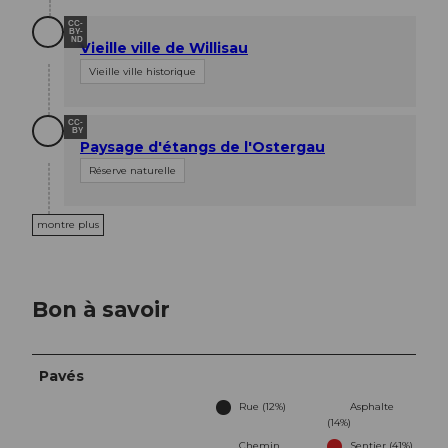
CC-
BY-
ND
Vieille ville de Willisau
Vieille ville historique
CC-
BY
Paysage d'étangs de l'Ostergau
Réserve naturelle
montre plus
Bon à savoir
Pavés
Rue (12%)
Asphalte
(14%)
Chemin
Sentier (41%)