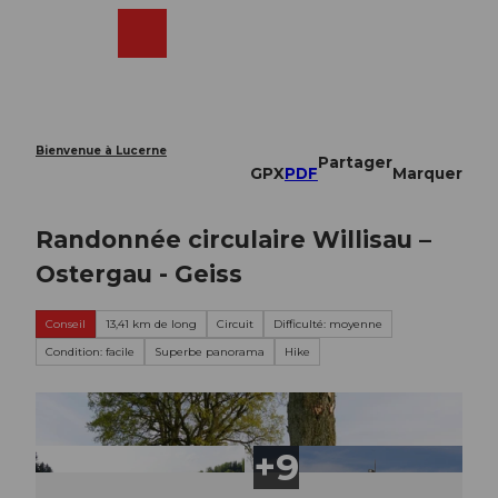
T
o
Webcams
Recherche
Menu
Shop
c
o
n
t
e
Bienvenue à Lucerne
Partager
n
GPX
PDF
Marquer
t
Randonnée circulaire Willisau –
Ostergau - Geiss
Conseil
13,41 km de long
Circuit
Difficulté: moyenne
Condition: facile
Superbe panorama
Hike