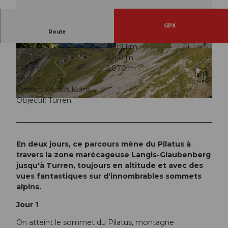
GPX
Route
13:34 h
43,19 km
© Obwalden Tourismus, Obwalden Tourismus
1.611 m
2.168 m
1.181 m
2.070 m
889 m
Départ: Pilatus Kulm
Objectif: Turren
© Obwalden Tourismus, Obwalden Tourismus
En deux jours, ce parcours mène du Pilatus à
travers la zone marécageuse Langis-Glaubenberg
jusqu'à Turren, toujours en altitude et avec des
vues fantastiques sur d'innombrables sommets
alpins.
Jour 1
On atteint le sommet du Pilatus, montagne