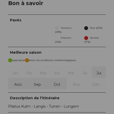
Bon à savoir
Pavés
Inconnu
Rue (20%)
(49%)
Chemin
Sentier
(14%)
(17%)
Meilleure saison
approprié
selon les conditions météorologiques
Jan
Fév
Mar
Avr
Mai
Jui
Jui
Aoû
Sep
Oct
Nov
Déc
Description de l'itinéraire
Pilatus Kulm - Langis - Turren - Lungern