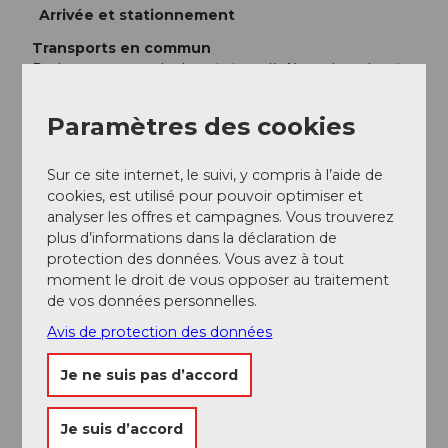
Arrivée et stationnement
Transports en commun
De Lucerne, prendre le train jusqu'à Alpnachstad, puis
la crémaillère la plus raide du monde jusqu'au Pilatus. À
Lungern, correspondance pour Lucerne et Interlaken.
Paramètres des cookies
Informations supplémentaires / Liens
Sur ce site internet, le suivi, y compris à l’aide de
cookies, est utilisé pour pouvoir optimiser et
À Lungern, correspondance avec la Zentralbahn.
analyser les offres et campagnes. Vous trouverez
plus d’informations dans la déclaration de
Lungern - Lucerne en 50 min.
protection des données. Vous avez à tout
Lungern - Interlaken en 60 min.
moment le droit de vous opposer au traitement
de vos données personnelles.
Avis de protection des données
Auteur(e)
Obwalden Tourismus
Je ne suis pas d’accord
Organisation
Je suis d’accord
Obwalden Tourismus