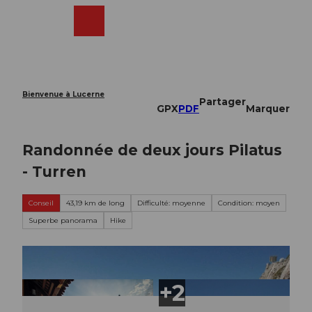
T
o
Webcams
Recherche
Menu
Shop
c
o
n
t
e
Bienvenue à Lucerne
Partager
n
GPX
PDF
Marquer
t
Randonnée de deux jours Pilatus
- Turren
Conseil
43,19 km de long
Difficulté: moyenne
Condition: moyen
Superbe panorama
Hike