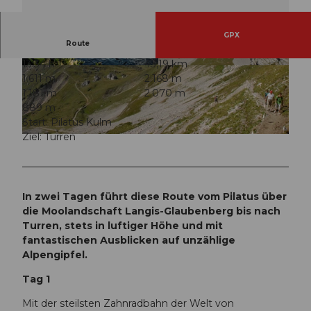
GPX
Route
13:34 h
43,19 km
© Obwalden Tourismus, Obwalden Tourismus
Podcast Folge: Pilatusdrachen
1.611 m
2.168 m
1.181 m
2.070 m
889 m
Start: Pilatus Kulm
Ziel: Turren
© Obwalden Tourismus, Obwalden Tourismus
In zwei Tagen führt diese Route vom Pilatus über
die Moolandschaft Langis-Glaubenberg bis nach
Turren, stets in luftiger Höhe und mit
fantastischen Ausblicken auf unzählige
Alpengipfel.
Tag 1
Mit der steilsten Zahnradbahn der Welt von