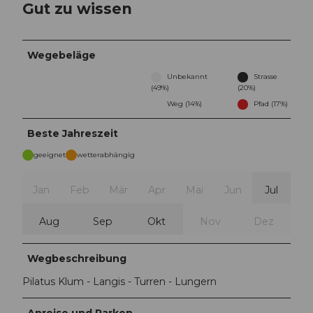
Gut zu wissen
Wegebeläge
Unbekannt
Strasse
(49%)
(20%)
Weg (14%)
Pfad (17%)
Beste Jahreszeit
geeignet
wetterabhängig
Jan
Feb
Mär
Apr
Mai
Jun
Jul
Aug
Sep
Okt
Nov
Dez
Wegbeschreibung
Pilatus Klum - Langis - Turren - Lungern
Anreise und Parken