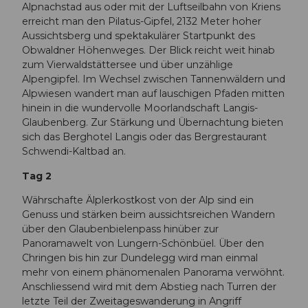
Alpnachstad aus oder mit der Luftseilbahn von Kriens
erreicht man den Pilatus-Gipfel, 2132 Meter hoher
Aussichtsberg und spektakulärer Startpunkt des
Obwaldner Höhenweges. Der Blick reicht weit hinab
zum Vierwaldstättersee und über unzählige
Alpengipfel. Im Wechsel zwischen Tannenwäldern und
Alpwiesen wandert man auf lauschigen Pfaden mitten
hinein in die wundervolle Moorlandschaft Langis-
Glaubenberg. Zur Stärkung und Übernachtung bieten
sich das Berghotel Langis oder das Bergrestaurant
Schwendi-Kaltbad an.
Tag 2
Währschafte Älplerkostkost von der Alp sind ein
Genuss und stärken beim aussichtsreichen Wandern
über den Glaubenbielenpass hinüber zur
Panoramawelt von Lungern-Schönbüel. Über den
Chringen bis hin zur Dundelegg wird man einmal
mehr von einem phänomenalen Panorama verwöhnt.
Anschliessend wird mit dem Abstieg nach Turren der
letzte Teil der Zweitageswanderung in Angriff