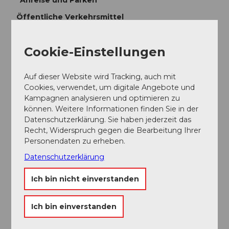
Öffentliche Verkehrsmittel
Von Luzern mit dem Zug nach Alpanchstad und
danach mit der steilsten Zahnradbahn der Welt hoch
Cookie-Einstellungen
zum Pilauts. In Lungern besteht Anschluss nach
Luzern und Interlaken.
Auf dieser Website wird Tracking, auch mit
Weitere Infos / Links
Cookies, verwendet, um digitale Angebote und
Kampagnen analysieren und optimieren zu
In Lungern bestehet Anschluss zur Zentralbahn.
können. Weitere Informationen finden Sie in der
Datenschutzerklärung. Sie haben jederzeit das
Lungern - Luzern in 50min.
Recht, Widerspruch gegen die Bearbeitung Ihrer
Personendaten zu erheben.
Lungern - Interlaken in 60min.
Datenschutzerklärung
Autor:in
Ich bin nicht einverstanden
Obwalden Tourismus
Ich bin einverstanden
Organisation