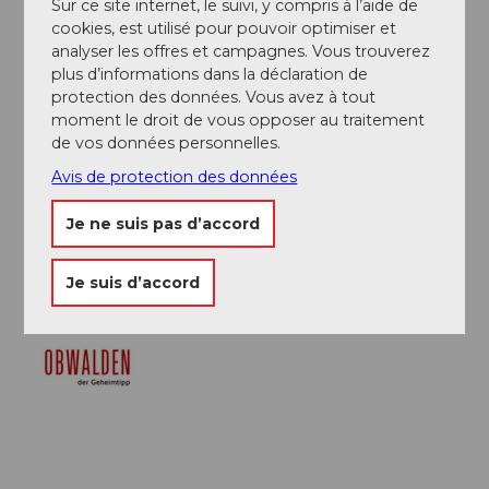
Sur ce site internet, le suivi, y compris à l’aide de
La randonnée peut aussi se faire d'Engelberg à
cookies, est utilisé pour pouvoir optimiser et
Melchsee-Frutt.
analyser les offres et campagnes. Vous trouverez
Billet combiné RailAway
plus d’informations dans la déclaration de
protection des données. Vous avez à tout
moment le droit de vous opposer au traitement
Auteur(e)
de vos données personnelles.
Obwalden Tourismus
Avis de protection des données
Organisation
Je ne suis pas d’accord
Obwalden Tourismus
Je suis d’accord