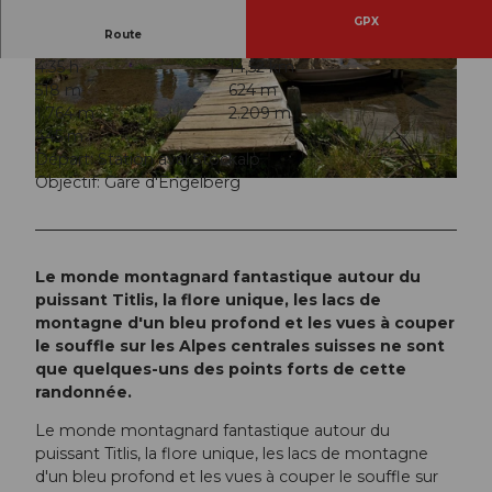
GPX
Route
4:35 h
14,52 km
© Obwalden Tourismus, Obwalden Tourismus
© Obwalden Tourismus, Obwalden Tourismus
518 m
624 m
1.764 m
2.209 m
445 m
Départ: Station aval Stöckalp
Objectif: Gare d'Engelberg
© Obwalden Tourismus, Obwalden Tourismus
Le monde montagnard fantastique autour du
puissant Titlis, la flore unique, les lacs de
montagne d'un bleu profond et les vues à couper
le souffle sur les Alpes centrales suisses ne sont
que quelques-uns des points forts de cette
randonnée.
Le monde montagnard fantastique autour du
puissant Titlis, la flore unique, les lacs de montagne
d'un bleu profond et les vues à couper le souffle sur