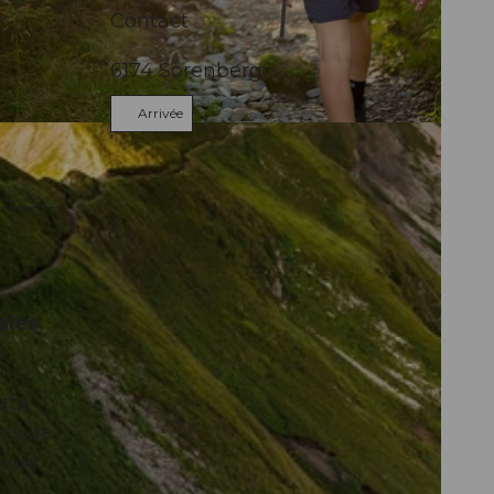
Contact
6174
Sörenberg
Arrivée
ebuch
ales
ute
nes de
weid,
ù