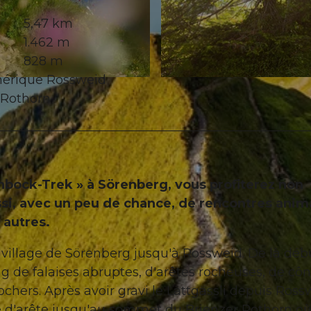
5,47 km
1.462 m
828 m
phérique Rossweid
© Bergbahnen Sörenberg AG, UNESCO Biosphäre Entl
 Rothorn
nbock-Trek » à Sörenberg, vous profiterez non
si, avec un peu de chance, de rencontres anim
 autres.
illage de Sörenberg jusqu'à Rossweid. De là déb
g de falaises abruptes, d'arêtes rocheuses, de cô
chers. Après avoir gravi le Lättgässli depuis Ross
e d'arête jusqu'au sommet du Brienzer Rothorn o