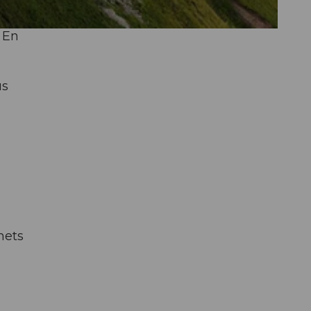
 En
us
hets