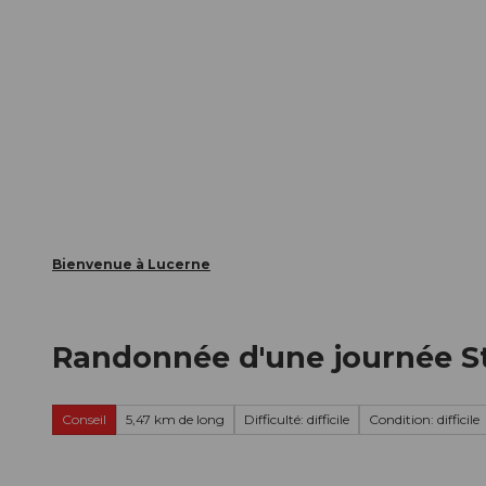
T
nts
Webcams
Carte d’hôte
o
c
La ville
La région
Informer
o
n
t
e
n
t
Bienvenue à Lucerne
Randonnée d'une journée S
Conseil
5,47 km de long
Difficulté: difficile
Condition: difficile