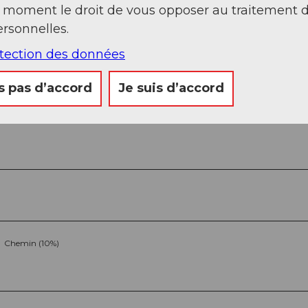
t moment le droit de vous opposer au traitement 
rsonnelles.
otection des données
s pas d’accord
Je suis d’accord
Chemin (10%)