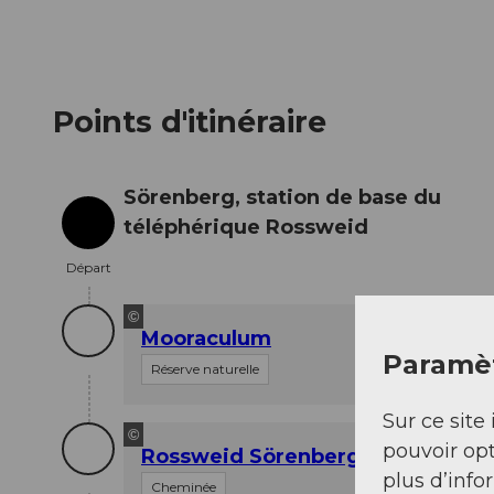
Points d'itinéraire
Sörenberg, station de base du
téléphérique Rossweid
Départ
Départ
©
Mooraculum
Paramèt
Réserve naturelle
Sur ce site 
©
pouvoir opt
Rossweid Sörenberg
plus d’info
Cheminée