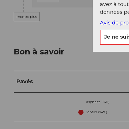
avez à tou
données pe
montre plus
Avis de pr
Je ne sui
Bon à savoir
Pavés
Asphalte (16%)
Sentier (74%)