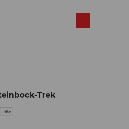
Réserver
FR
Webcams
Recherche
Shop
teinbock-Trek
Hike