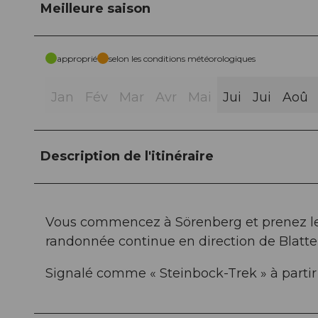
Meilleure saison
approprié
selon les conditions météorologiques
Jan
Fév
Mar
Avr
Mai
Jui
Jui
Aoû
Description de l'itinéraire
Vous commencez à Sörenberg et prenez le 
randonnée continue en direction de Blatten
Signalé comme « Steinbock-Trek » à parti