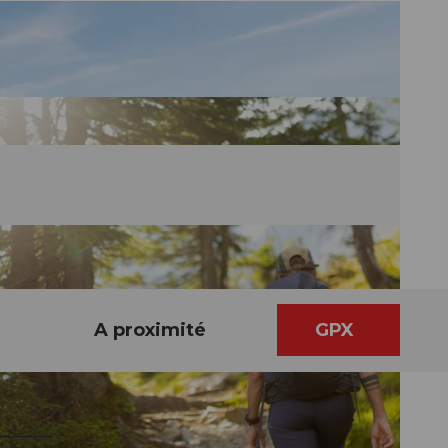
A proximité
GPX