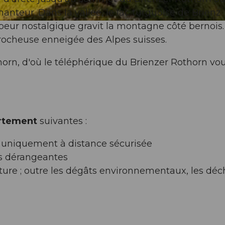
nteur. Dans la vallée, le lac turquoise de Brienz
apeur nostalgique gravit la montagne côté bernois.
 rocheuse enneigée des Alpes suisses.
horn, d'où le téléphérique du Brienzer Rothorn vo
rtement
suivantes :
 uniquement à distance sécurisée
rs dérangeantes
ture ; outre les dégâts environnementaux, les déc