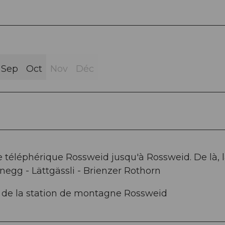
Sep
Oct
Nov
Déc
téléphérique Rossweid jusqu'à Rossweid. De là, 
egg - Lättgässli - Brienzer Rothorn
r de la station de montagne Rossweid