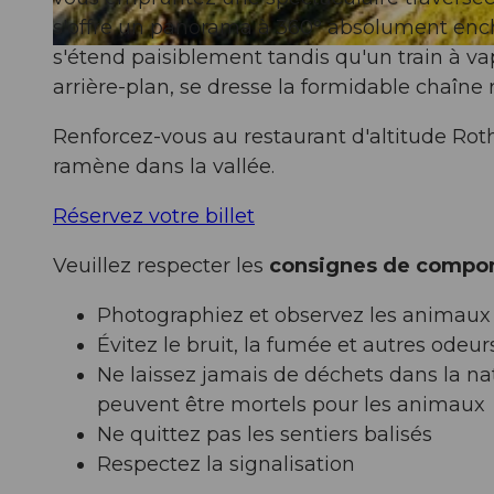
s'offre un panorama à 360° absolument encha
s'étend paisiblement tandis qu'un train à v
© Bergbahnen Sörenberg AG, UNESCO Biosphäre Entlebuch
arrière-plan, se dresse la formidable chaîne
Renforcez-vous au restaurant d'altitude Rot
ramène dans la vallée.
Réservez votre billet
Veuillez respecter les
consignes de compo
Photographiez et observez les animaux
Évitez le bruit, la fumée et autres odeu
Ne laissez jamais de déchets dans la na
peuvent être mortels pour les animaux
Ne quittez pas les sentiers balisés
Respectez la signalisation