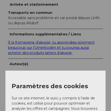
Arrivée et stationnement
Transports en commun
Accessible sans problème en car postal depuis Linth
ou depuis Altdorf.
Informations supplémentaires / Liens
À la fromagerie d’alpage, tu apprendras sûrement
beaucoup sur l’Urnerboden et tu pourras aussi
acheter des produits laitiers d’alpage.
Auteur(e)
Markus Fehlmann
Organisation
Paramètres des cookies
Verein Urner Wanderwege
Sur ce site internet, le suivi, y compris à l’aide de
Conseil de l'auteur
cookies, est utilisé pour pouvoir optimiser et
analyser les offres et campagnes. Vous trouverez
Tu peux aussi raccourcir la randonnée en prenant le