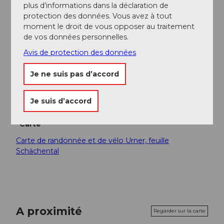
plus d’informations dans la déclaration de
car postal via le Klausen jusqu'au « Urnerboden Dorf ».
protection des données. Vous avez à tout
moment le droit de vous opposer au traitement
Consignes de sécurité
de vos données personnelles.
Avis de protection des données
La route est traversée deux fois. Sois prudent à cet
endroit !
Je ne suis pas d’accord
Les petits enfants doivent être constamment
surveillés le long du Fätsch.
Je suis d’accord
Carte
Carte de randonnée et de vélo Urner, feuille
Schächental
A proximité
Regarder sur la carte