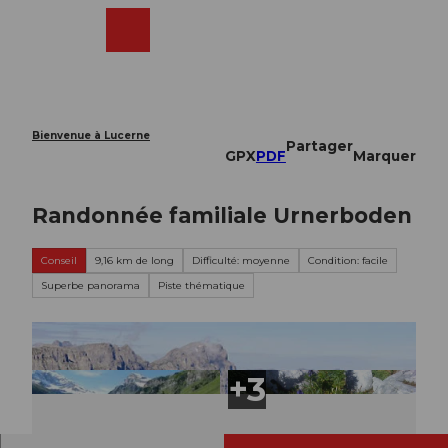
T
o
Webcams
Recherche
Menu
Shop
c
o
n
t
e
Bienvenue à Lucerne
Partager
n
GPX
PDF
Marquer
t
Randonnée familiale Urnerboden
Conseil
9,16 km de long
Difficulté: moyenne
Condition: facile
Superbe panorama
Piste thématique