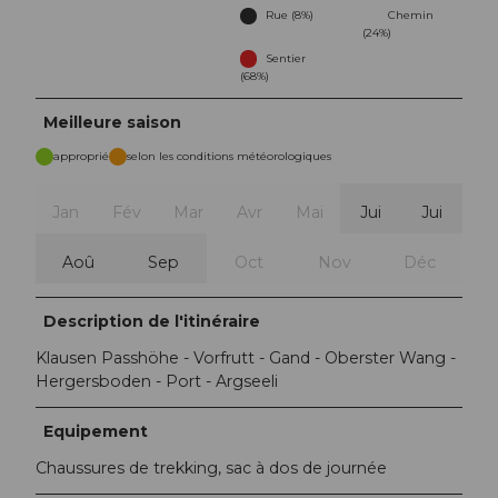
Rue (8%)
Chemin
(24%)
Sentier
(68%)
Meilleure saison
approprié
selon les conditions météorologiques
Jan
Fév
Mar
Avr
Mai
Jui
Jui
Aoû
Sep
Oct
Nov
Déc
Description de l'itinéraire
Klausen Passhöhe - Vorfrutt - Gand - Oberster Wang -
Hergersboden - Port - Argseeli
Equipement
Chaussures de trekking, sac à dos de journée