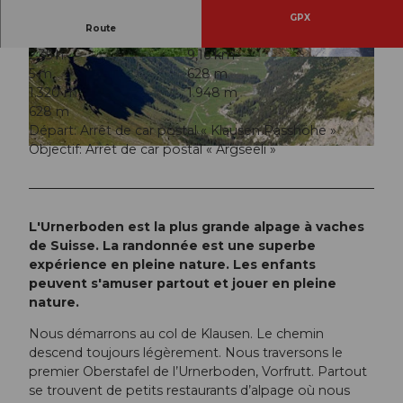
GPX
Route
2:35 h
9,16 km
© Markus Fehlmann, uri.info |
CC-BY
© Markus Fehlmann, Verein Urner Wanderwege
5 m
628 m
1.320 m
1.948 m
628 m
Départ: Arrêt de car postal « Klausen Passhöhe »
Objectif: Arrêt de car postal « Argseeli »
© Korporation Uri, urneralpen.ch |
CC-BY
L'Urnerboden est la plus grande alpage à vaches
de Suisse. La randonnée est une superbe
expérience en pleine nature. Les enfants
peuvent s'amuser partout et jouer en pleine
nature.
Nous démarrons au col de Klausen. Le chemin
descend toujours légèrement. Nous traversons le
premier Oberstafel de l’Urnerboden, Vorfrutt. Partout
se trouvent de petits restaurants d’alpage où nous