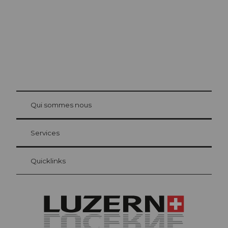
© Be
at Bre
chbü
hl
Qui sommes nous
Carte d’hôte Lucerne
Vos avantages en tant qu'hôte pour la nuit
Services
Quicklinks