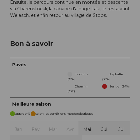
Ensuite, le parcours continue en montée et descente
via Charenstöckli, la cabane d'alpage Laui, le restaurant
Welesch, et enfin retour au village de Stoos.
Bon à savoir
Pavés
Inconnu
Asphalte
(31%)
(10%)
Chemin
Sentier (24%)
(35%)
Meilleure saison
approprié
selon les conditions météorologiques
Jan
Fév
Mar
Avr
Mai
Jui
Jui