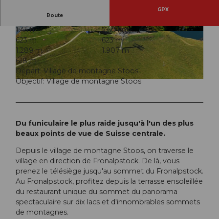
GPX
Route
1:45 h
7,60 km
© Beat Brechbühl, Stoos-Muotatal Tourismus
© Stoos-Muotatal Tourismus, Stoos-Muotatal T
623 m
623 m
ourismus
1.289 m
1.907 m
618 m
Départ: Village de montagne Stoos
Objectif: Village de montagne Stoos
© Stoos-Muotatal Tourismus, Stoos-Muotatal Tourismus
Du funiculaire le plus raide jusqu'à l'un des plus
beaux points de vue de Suisse centrale.
Depuis le village de montagne Stoos, on traverse le
village en direction de Fronalpstock. De là, vous
prenez le télésiège jusqu'au sommet du Fronalpstock.
Au Fronalpstock, profitez depuis la terrasse ensoleillée
du restaurant unique du sommet du panorama
spectaculaire sur dix lacs et d'innombrables sommets
de montagnes.