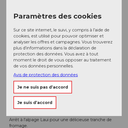
Informations supplémentaires / Liens
Paramètres des cookies
Plus d'informations :
stoos.ch
Sur ce site internet, le suivi, y compris à l’aide de
cookies, est utilisé pour pouvoir optimiser et
Documentation
analyser les offres et campagnes. Vous trouverez
plus d’informations dans la déclaration de
Tourisme Stoos-Muotatal
protection des données. Vous avez à tout
moment le droit de vous opposer au traitement
Auteur(e)
de vos données personnelles.
Stoos-Muotatal Tourismus
Avis de protection des données
Organisation
Je ne suis pas d’accord
Schwyzer Wanderwege
Je suis d’accord
Conseil de l'auteur
Arrêt à l'alpage Laui pour une délicieuse tranche de
fromage.