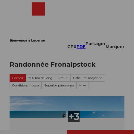
T
o
Webcams
Recherche
Menu
Shop
c
o
n
t
e
Bienvenue à Lucerne
Partager
n
GPX
PDF
Marquer
t
Randonnée Fronalpstock
Conseil
7,60 km de long
Circuit
Difficulté: moyenne
Condition: moyen
Superbe panorama
Hike