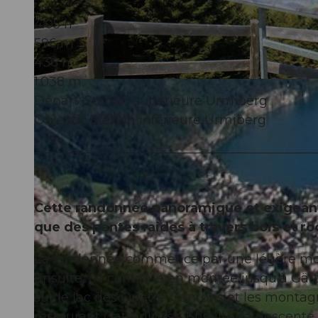
4:05 h
596 m
436 m
1.038 m
Départ: Station supérieure Urmiberg
Objectif: Station inférieure Urmiberg
Cette randonnée panoramique et exigeante
que des pentes raides à travers bois et ro
La randonnée commence par une légère mont
Ensuite, ça continue en montée jusqu'à Gätte
sur le lac des Quatre-Cantons et les monta
restaurant Gätterlipass. Ensuite, la descente