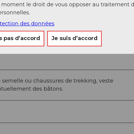
t moment le droit de vous opposer au traitement 
rsonnelles.
otection des données
s pas d’accord
Je suis d’accord
semelle ou chaussures de trekking, veste
ntuellement des bâtons.