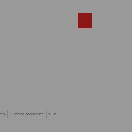
Réserver
FR
Webcams
Recherche
Shop
yen
Superbe panorama
Hike