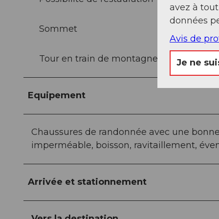
avez à tou
données pe
Sommet
Avis de pr
Tour en train de montagne
Je ne sui
Equipement
Chaussures de randonnée avec une bonne 
imperméable, boisson, ravitaillement, éve
Arrivée et stationnement
Vers la destination