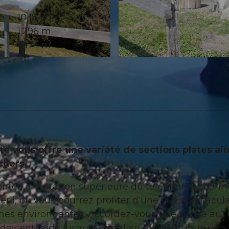
10,18 km
1.296 m
1.474 m
 vous offre une variété de sections plates ain
chers.
ée à la station supérieure du téléphérique Urmi
rli, où vous pourrez profiter d'une vue spectacula
gnes environnantes. Accordez-vous une pause au
 devient raide jusqu'à Bärfallen puis continue vers 