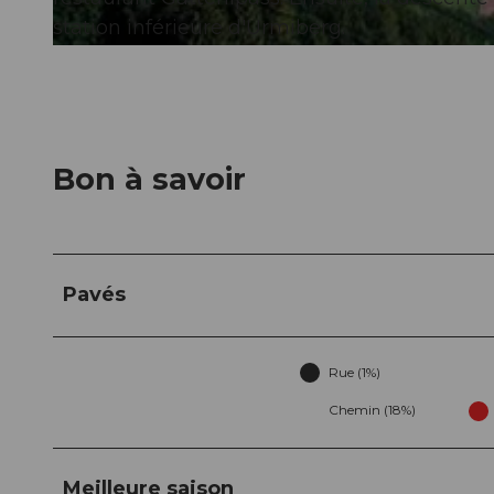
station inférieure d'Urmiberg.
© Unbekannt, Schwyz Tourismus
Bon à savoir
Pavés
Rue (1%)
Chemin (18%)
Meilleure saison