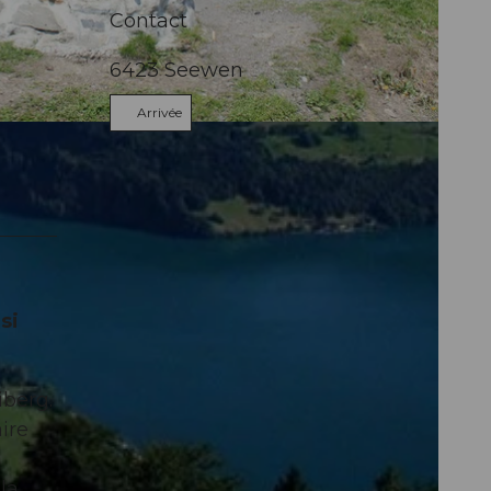
Contact
6423
Seewen
Arrivée
si
berg.
ire
la