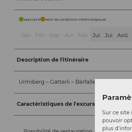
approprié
selon les conditions météorologiques
Jan
Fév
Mar
Avr
Mai
Jui
Jui
Aoû
Description de l'itinéraire
Urmiberg – Gätterli – Bärfallen - Brunnen
Paramèt
Caractéristiques de l'excursion
Sur ce site 
pouvoir opt
plus d’info
Possibilité de restauration