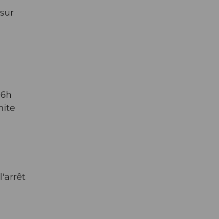
 sur
 6h
mite
'arrêt