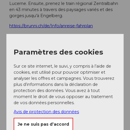
Lucerne. Ensuite, prenez le train régional Zentralbahn
en 43 minutes à travers des paysages variés et des
gorges jusqu'à Engelberg.
https://brunni.ch/de/Info/anreise-fahrplan
Informations supplémentaires / Liens
Paramètres des cookies
Tarifs des remontées mécaniques
Sur ce site internet, le suivi, y compris à l’aide de
Carte d'ensemble
:
cookies, est utilisé pour pouvoir optimiser et
Rapport sur les sports d'hiver
analyser les offres et campagnes. Vous trouverez
plus d’informations dans la déclaration de
Gastronomie :
protection des données. Vous avez à tout
moment le droit de vous opposer au traitement
Berglodge Ristis
de vos données personnelles.
Avis de protection des données
Auteur(e)
Je ne suis pas d’accord
Engelberg - Titlis Tourismus