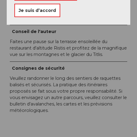
Organisation
Je suis d’accord
Engelberg-Titlis Tourismus
Conseil de l'auteur
Faites une pause sur la terrasse ensoleillée du
restaurant d'altitude Ristis et profitez de la magnifique
vue sur les montagnes et le glacier du Titlis.
Consignes de sécurité
Veuillez randonner le long des sentiers de raquettes
balisés et sécurisés. La pratique des itinéraires
proposés se fait sous votre propre responsabilité. Si
vous envisagez un autre parcours, veuillez consulter le
bulletin d'avalanches, les cartes et les prévisions
météorologiques.