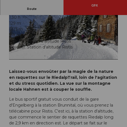
GPX
Route
1:30 h
2,89 km
129 m
124 m
1.513 m
1.631 m
118 m
Départ: Station d'altitude Ristis
Objectif: Station d'altitude Ristis
© Engelberg - Titlis Tourismus, Engelberg-Titlis Tourismus
© Engelberg - Titlis Tourismus, Engelberg-Titlis Tourismus
Laissez-vous envoûter par la magie de la nature
en raquettes sur le RiedalpTrail, loin de l'agitation
et du stress quotidien. La vue sur la montagne
locale Hahnen est à couper le souffle.
Le bus sportif gratuit vous conduit de la gare
d'Engelberg à la station Brunnital, où vous prenez la
télécabine pour Ristis. C'est ici, à la station d'altitude,
que commence le sentier de raquettes Riedalp long
de 2,9 km en direction est. Le départ se fait sur le