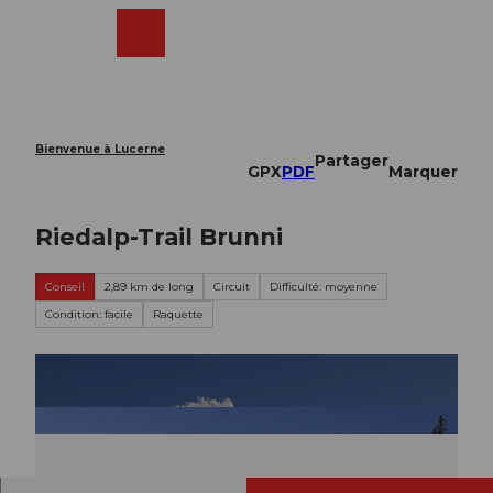
T
o
Webcams
Recherche
Menu
Shop
c
o
n
t
e
Bienvenue à Lucerne
Partager
n
GPX
PDF
Marquer
t
Riedalp-Trail Brunni
Conseil
2,89 km de long
Circuit
Difficulté: moyenne
Condition: facile
Raquette