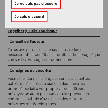
Je ne suis pas d’accord
Auteur(e)
Engelberg - Titlis Tourismus
Je suis d’accord
Organisation
Engelberg-Titlis Tourismus
Conseil de l'auteur
Faites une pause sur la terrasse ensoleillée du
restaurant d'altitude Ristis et profitez de la magnifique
vue sur les montagnes environnantes.
Consignes de sécurité
Veuillez randonner le long des sentiers raquettes
balisés et sécurisés. La pratique des itinéraires
proposés se fait à vos propres risques. Si vous
prévoyez un autre parcours, veuillez prendre en
compte le bulletin d'avalanches, les cartes et les
prévisions météorologiques.