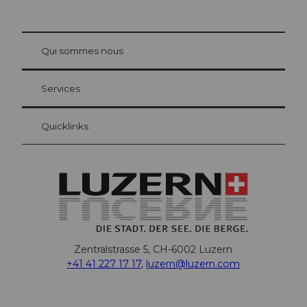
© Be
at Bre
chbü
hl
Qui sommes nous
Carte d’hôte Lucerne
Vos avantages en tant qu'hôte pour la nuit
Services
Quicklinks
Zentralstrasse 5, CH-6002 Luzern
+41 41 227 17 17
,
luzern@luzern.com