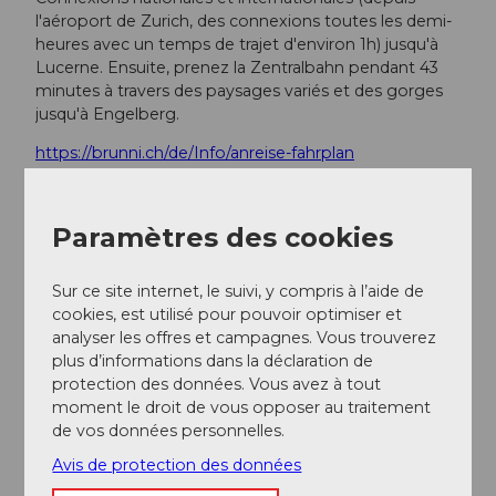
l'aéroport de Zurich, des connexions toutes les demi-
heures avec un temps de trajet d'environ 1h) jusqu'à
Lucerne. Ensuite, prenez la Zentralbahn pendant 43
minutes à travers des paysages variés et des gorges
jusqu'à Engelberg.
https://brunni.ch/de/Info/anreise-fahrplan
Informations supplémentaires / Liens
Paramètres des cookies
Tarifs des remontées mécaniques
Sur ce site internet, le suivi, y compris à l’aide de
Carte d'ensemble
cookies, est utilisé pour pouvoir optimiser et
analyser les offres et campagnes. Vous trouverez
Horaire des remontées mécaniques
plus d’informations dans la déclaration de
protection des données. Vous avez à tout
Rapport sur les sports de neige
:
moment le droit de vous opposer au traitement
de vos données personnelles.
Restauration :
Berglodge Ristis
Avis de protection des données