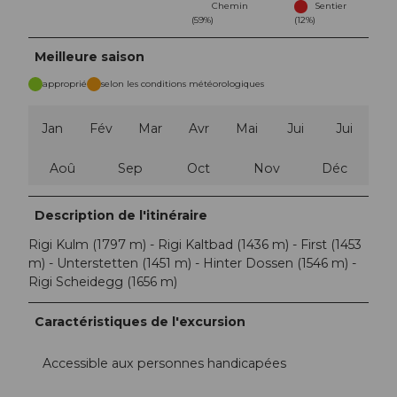
Chemin
Sentier
(59%)
(12%)
Meilleure saison
approprié
selon les conditions météorologiques
Jan
Fév
Mar
Avr
Mai
Jui
Jui
Aoû
Sep
Oct
Nov
Déc
Description de l'itinéraire
Rigi Kulm (1797 m) - Rigi Kaltbad (1436 m) - First (1453
m) - Unterstetten (1451 m) - Hinter Dossen (1546 m) -
Rigi Scheidegg (1656 m)
Caractéristiques de l'excursion
Accessible aux personnes handicapées