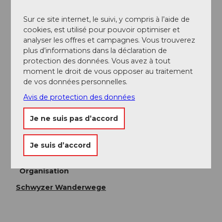
Nous recommandons toutefois les transports en
Sur ce site internet, le suivi, y compris à l’aide de
commun plutôt que la voiture : détendez-vous,
cookies, est utilisé pour pouvoir optimiser et
profitez et faites aussi quelque chose de bien pour
analyser les offres et campagnes. Vous trouverez
l'environnement.
plus d’informations dans la déclaration de
protection des données. Vous avez à tout
Transports en commun
moment le droit de vous opposer au traitement
de vos données personnelles.
La station Rigi Kulm est accessible par le train à
crémaillère depuis Vitznau ou Goldau.
Voici les
Avis de protection des données
horaires.
Je ne suis pas d’accord
Auteur(e)
Je suis d’accord
Schwyzer Wanderwege
Organisation
Schwyzer Wanderwege