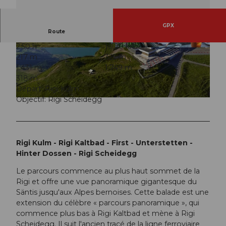
GPX
Route
2:50 h
10,20 km
217 m
325 m
1.431 m
1.749 m
318 m
Départ: Rigi Kulm
Objectif: Rigi Scheidegg
Rigi Kulm - Rigi Kaltbad - First - Unterstetten -
Hinter Dossen - Rigi Scheidegg
Le parcours commence au plus haut sommet de la
Rigi et offre une vue panoramique gigantesque du
Säntis jusqu'aux Alpes bernoises. Cette balade est une
extension du célèbre « parcours panoramique », qui
commence plus bas à Rigi Kaltbad et mène à Rigi
Scheidegg. Il suit l'ancien tracé de la ligne ferroviaire