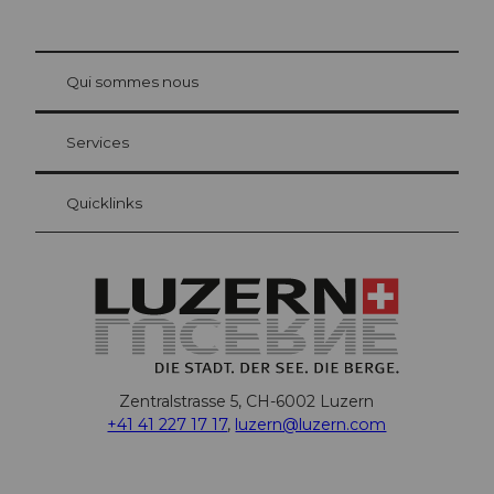
© Be
at Bre
chbü
hl
Qui sommes nous
Carte d’hôte Lucerne
Vos avantages en tant qu'hôte pour la nuit
Services
Quicklinks
Zentralstrasse 5, CH-6002 Luzern
+41 41 227 17 17
,
luzern@luzern.com