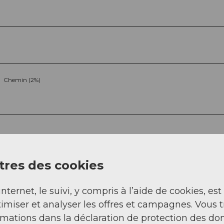
Chemin (2%)
res des cookies
internet, le suivi, y compris à l’aide de cookies, est
Sep
Oct
Nov
Déc
imiser et analyser les offres et campagnes. Vous 
rmations dans la déclaration de protection des do