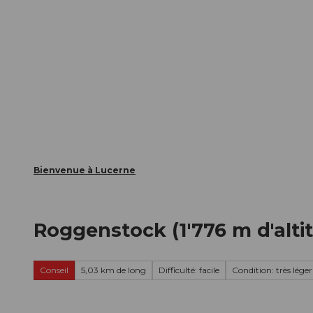
T
nts
Webcams
Carte d’hôte
o
c
La ville
La région
Informer
o
n
t
e
n
t
Bienvenue à Lucerne
Roggenstock (1'776 m d'alti
Conseil
5,03 km de long
Difficulté: facile
Condition: très léger