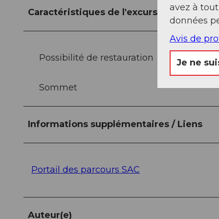
avez à tou
Caractéristiques de l'excursion
données pe
Avis de pr
Possibilité de restauration
Je ne sui
Sommet
Informations supplémentaires / Liens
Portail des parcours SAC
Auteur(e)