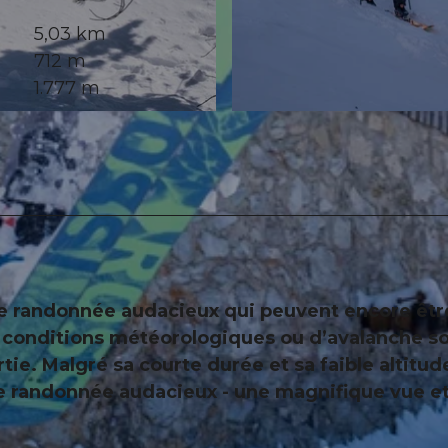
5,03 km
712 m
1.777 m
© Xaver Büeler, Schwyz Tourismus
 de randonnée audacieux qui peuvent encore êtr
s conditions météorologiques ou d’avalanche s
ie. Malgré sa courte durée et sa faible altitude,
 de randonnée audacieux - une magnifique vue e