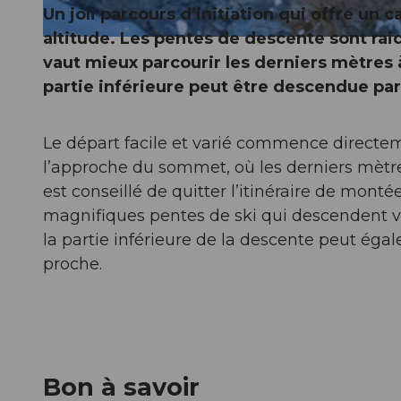
Un joli parcours d’initiation qui offre un 
altitude. Les pentes de descente sont raid
© Xaver Büeler, Schwyz Tourismus
vaut mieux parcourir les derniers mètres 
partie inférieure peut être descendue par
Le départ facile et varié commence directem
l’approche du sommet, où les derniers mètre
est conseillé de quitter l’itinéraire de mont
magnifiques pentes de ski qui descendent ve
la partie inférieure de la descente peut éga
proche.
Bon à savoir