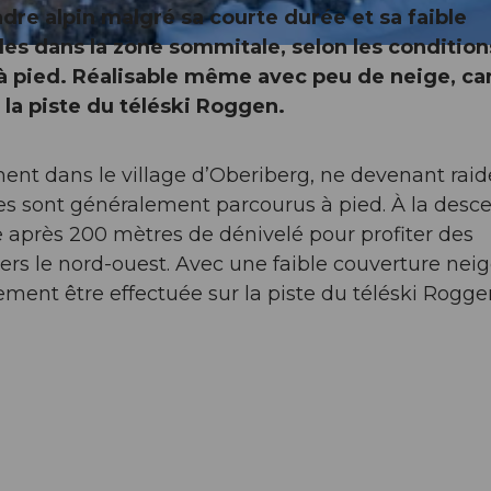
cadre alpin malgré sa courte durée et sa faible
es dans la zone sommitale, selon les conditions
à pied. Réalisable même avec peu de neige, car
 la piste du téléski Roggen.
ent dans le village d’Oberiberg, ne devenant raid
s sont généralement parcourus à pied. À la descen
ée après 200 mètres de dénivelé pour profiter des
rs le nord-ouest. Avec une faible couverture neig
lement être effectuée sur la piste du téléski Rogge