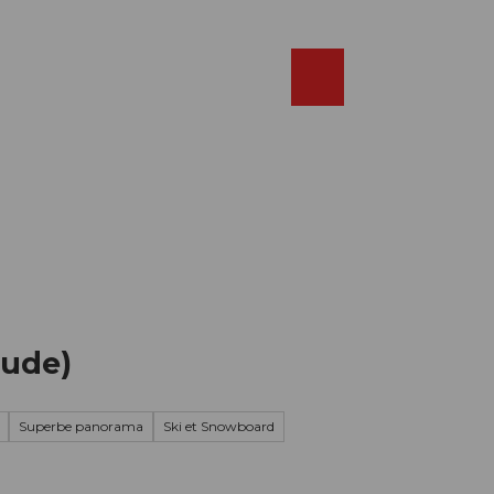
Réserver
FR
Webcams
Recherche
Shop
tude)
Superbe panorama
Ski et Snowboard