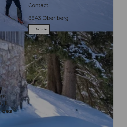
Contact
8843
Oberiberg
Arrivée
e
ont
 il
t des