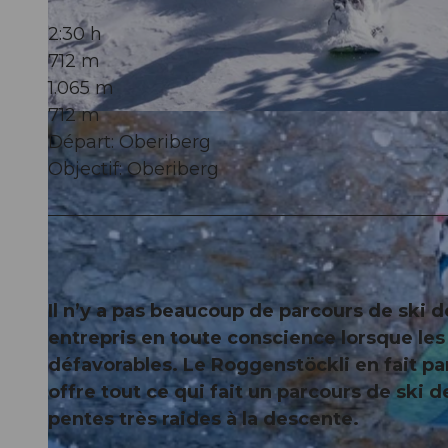
2:30 h
712 m
1.065 m
712 m
© Xaver Büeler, Schwyz Tourismus
Départ: Oberiberg
Objectif: Oberiberg
Il n’y a pas beaucoup de parcours de ski
entrepris en toute conscience lorsque le
défavorables. Le Roggenstöckli en fait part
offre tout ce qui fait un parcours de ski
pentes très raides à la descente.