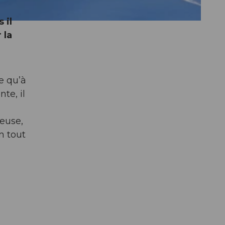
 il
 la
e qu’à
te, il
euse,
n tout