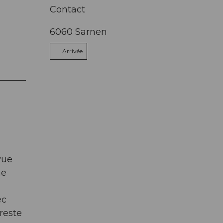
Contact
6060
Sarnen
Arrivée
vue
me
ec
reste