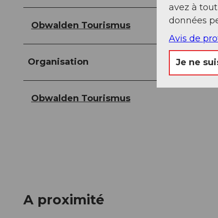
avez à tou
données pe
Obwalden Tourismus
Avis de pr
Organisation
Je ne sui
Obwalden Tourismus
A proximité