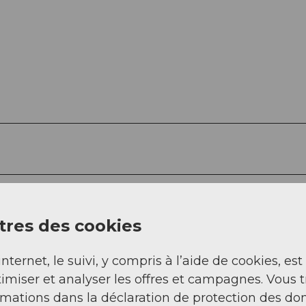
res des cookies
Sep
Oct
Nov
Déc
internet, le suivi, y compris à l’aide de cookies, est
imiser et analyser les offres et campagnes. Vous 
rmations dans la déclaration de protection des do