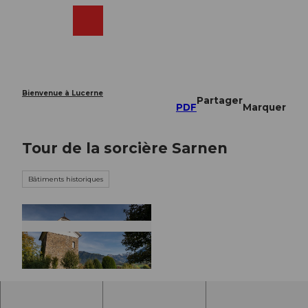
T
o
Webcams
Recherche
Menu
Shop
c
o
n
t
e
Bienvenue à Lucerne
Partager
n
PDF
Marquer
t
Tour de la sorcière Sarnen
Bâtiments historiques
T
o
u