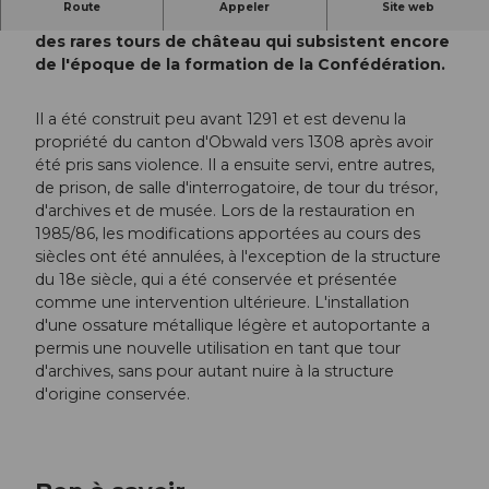
Route
Appeler
Site web
r
L'actuelle tour des archives de Sarnen est l'une
d
des rares tours de château qui subsistent encore
e
de l'époque de la formation de la Confédération.
l
a
Il a été construit peu avant 1291 et est devenu la
s
propriété du canton d'Obwald vers 1308 après avoir
o
été pris sans violence. Il a ensuite servi, entre autres,
r
de prison, de salle d'interrogatoire, de tour du trésor,
c
d'archives et de musée. Lors de la restauration en
i
1985/86, les modifications apportées au cours des
è
siècles ont été annulées, à l'exception de la structure
r
du 18e siècle, qui a été conservée et présentée
e
comme une intervention ultérieure. L'installation
S
d'une ossature métallique légère et autoportante a
a
permis une nouvelle utilisation en tant que tour
r
d'archives, sans pour autant nuire à la structure
n
d'origine conservée.
e
n