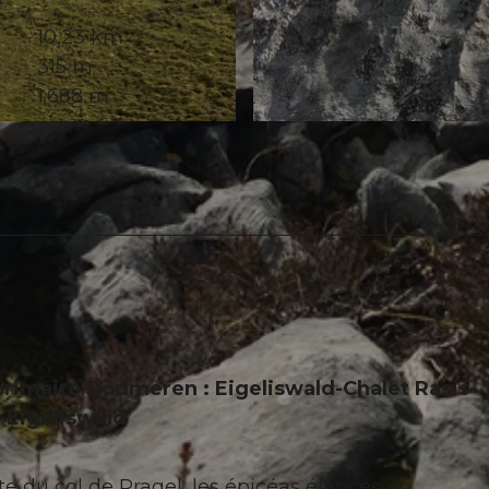
10,23 km
315 m
1.688 m
© Stoos-Muotatal Tourismus, Stoos-Muotatal Tourismu
 primaire Bödmeren : Eigeliswald-Chalet Rasis-
Eigeliswald
te du col de Pragel, les épicéas élancés et