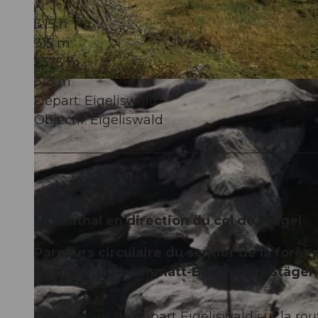
3:15 h
315 m
1.375 m
313 m
© Stoos-Muotatal Tourismus, Stoos-Muotatal Tourismus
Départ: Eigeliswald
Objectif: Eigeliswald
Muotathal en direction du col de Pragel
Parcours circulaire du sentier de la forêt
Gschwänd-Äbnenmatt-Bödmeren-Stägen-
Dès le point de départ Eigeliswald sur la rou