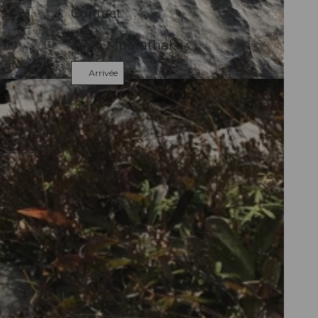
Contact
6436
Muotathal
Arrivée
s