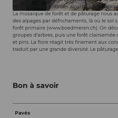
profondément entaillés ainsi que le sol par
La mosaïque de forêt et de pâturage nous 
© Stoos-Muotatal Tourismus, Stoos-Muotatal Tourismus
des alpages par défrichements, là où le sol 
forêt primaire (www.boedmeren.ch). On décou
groupes d'arbres, puis une forêt clairsemée
et pins. La flore réagit très finement aux con
traduit par une grande diversité. Le pâturage
Bon à savoir
Pavés