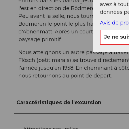
entrons dans les pâturages de Mittenwald
avez à tou
l'est en direction de Bödmeren. Dans les S
données pe
Peu avant la selle, nous tournons vers le s
Avis de pr
Bödmeren le point le plus haut de notre ra
d'Äbnenmatt. Après un court tronçon sur la
Je ne sui
paysage primitif.
Nous atteignons un autre passage à traver
Flösch (petit marais) se trouve directemen
l'année jusqu'en 1958. En cheminant à côté
nous retournons au point de départ.
Caractéristiques de l'excursion