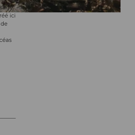
ysage.
éé ici
 de
icéas