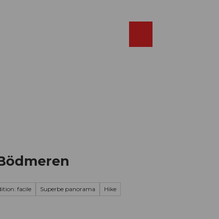
Réserver
FR
Webcams
Recherche
Shop
e Bödmeren
tion: facile
Superbe panorama
Hike