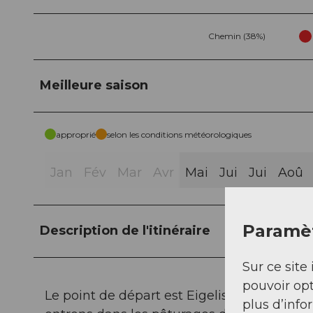
Chemin (38%)
Meilleure saison
approprié
selon les conditions météorologiques
Jan
Fév
Mar
Avr
Mai
Jui
Jui
Aoû
Paramèt
Description de l'itinéraire
Sur ce site 
pouvoir opt
Le point de départ est Eigeliswald sur la r
plus d’info