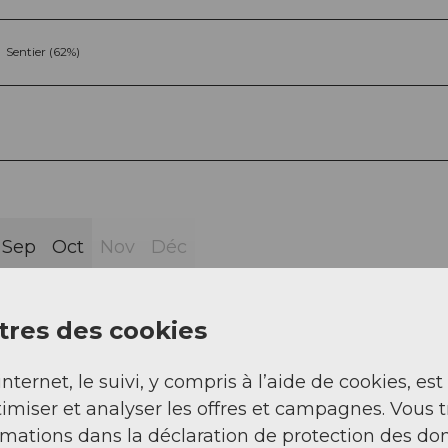
Sentier (62%)
Sep
Oct
Nov
Déc
res des cookies
internet, le suivi, y compris à l’aide de cookies, est
imiser et analyser les offres et campagnes. Vous 
oute du col de Pragel : Après un court chemin, nou
rmations dans la déclaration de protection des do