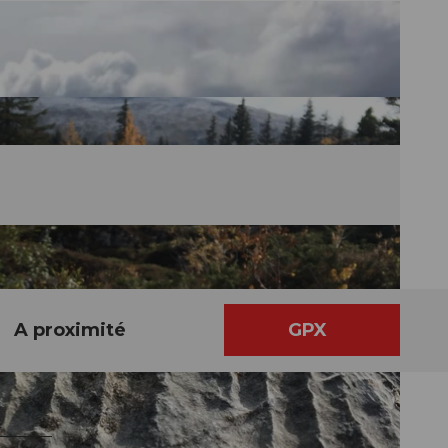
A proximité
GPX