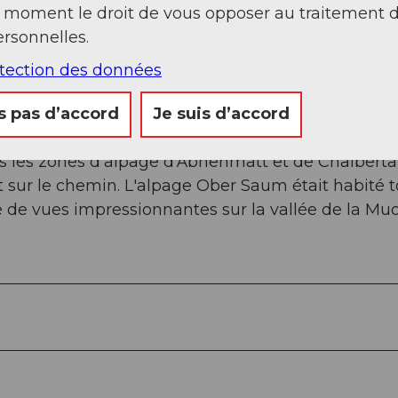
 et, au premier embranchement, nous tournons ve
t moment le droit de vous opposer au traitement 
tägen, nous choisissons le chemin qui monte vers l
rsonnelles.
ud en direction de Tor, atteignons après l'alpage
otection des données
ndonnée, puis continuons vers l'ouest en directio
 route d'alpage, nous traversons encore une fois 
s pas d’accord
Je suis d’accord
s les zones d'alpage d'Äbnenmatt et de Chalberta
t sur le chemin. L'alpage Ober Saum était habité 
 de vues impressionnantes sur la vallée de la Muo