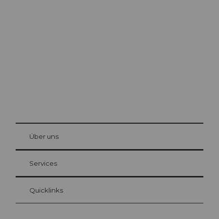
Ausflugstipps in
Luzern
Die Stadt. Der See. Die Berge.
© Be
at Bre
chbü
hl
Über uns
Gästekarte Luzern
Ihre Vorteile als Übernachtungsgast
Services
Quicklinks