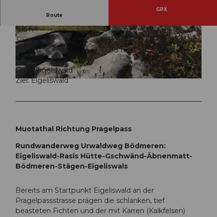
GPX
Route
3:15 h
10,23 km
© Stoos-Muotatal Tourismus, Stoos-Muotatal T
© Stoos-Muotatal Tourismus, Stoos-Muotatal T
315 m
315 m
ourismus
ourismus
1.375 m
1.688 m
313 m
Start: Eigeliswald
Ziel: Eigeliswald
© Stoos-Muotatal Tourismus, Stoos-Muotatal Tourismus
Muotathal Richtung Pragelpass
Rundwanderweg Urwaldweg Bödmeren:
Eigeliswald-Rasis Hütte-Gschwänd-Äbnenmatt-
Bödmeren-Stägen-Eigeliswals
Bereits am Startpunkt Eigeliswald an der
Pragelpassstrasse prägen die schlanken, tief
beasteten Fichten und der mit Karren (Kalkfelsen)