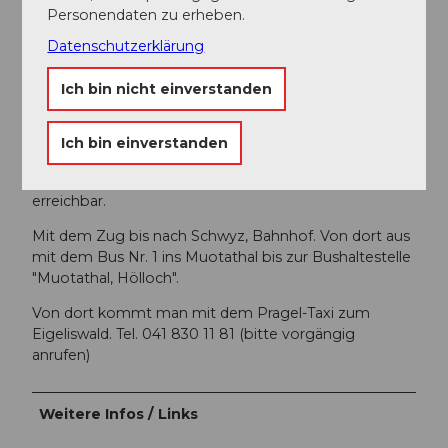
Abzweiguzng rechts, richtung Pragelpass. Fahren Sie
Personendaten zu erheben.
bis zum Parkplatz Eigeliswald.
Datenschutzerklärung
Parken
Ich bin nicht einverstanden
Beim Eigeliswald gibt es einen großen Parkplatz, der
kostenlos genutzt werden kann.
Ich bin einverstanden
Öffentliche Verkehrsmittel
Ist mit öffentlichen Verkehrsmitteln nur bis Muotathal
erreichbar.
Mit dem Zug bis nach Schwyz, Bahnhof. Von dort aus
mit dem Bus Nr. 1 ins Muotathal bis zur Bushaltestelle
"Muotathal, Hölloch".
Von dort kommt man mit dem Pragel-Taxi zum
Eigeliswald. Tel. 041 830 11 81 (bitte vorgängig
anrufen)
Weitere Infos / Links