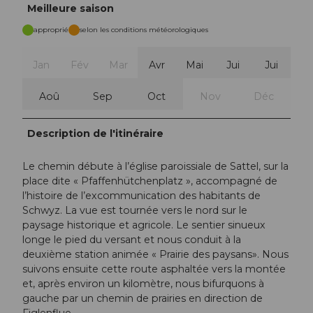
Meilleure saison
approprié
selon les conditions météorologiques
Jan
Fév
Mar
Avr
Mai
Jui
Jui
Aoû
Sep
Oct
Nov
Déc
Description de l'itinéraire
Le chemin débute à l’église paroissiale de Sattel, sur la
place dite « Pfaffenhütchenplatz », accompagné de
l’histoire de l’excommunication des habitants de
Schwyz. La vue est tournée vers le nord sur le
paysage historique et agricole. Le sentier sinueux
longe le pied du versant et nous conduit à la
deuxième station animée « Prairie des paysans». Nous
suivons ensuite cette route asphaltée vers la montée
et, après environ un kilomètre, nous bifurquons à
gauche par un chemin de prairies en direction de
Figlenflue.