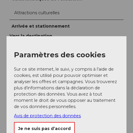
Attractions culturelles
Arrivée et stationnement
Vers la destination
Situé sur la ligne H8, Sattel est accessible depuis
Schwyz ou Pfaffikon SZ.
Paramètres des cookies
Stationnement
Au parking près de l’église paroissiale.
Sur ce site internet, le suivi, y compris à l’aide de
Transports en commun
cookies, est utilisé pour pouvoir optimiser et
En train ou en bus jusqu’à Sattel.
analyser les offres et campagnes. Vous trouverez
plus d’informations dans la déclaration de
Auteur(e)
protection des données. Vous avez à tout
moment le droit de vous opposer au traitement
Schwyz Tourismus
de vos données personnelles.
Avis de protection des données
Organisation
Schwyz Tourismus
Je ne suis pas d’accord