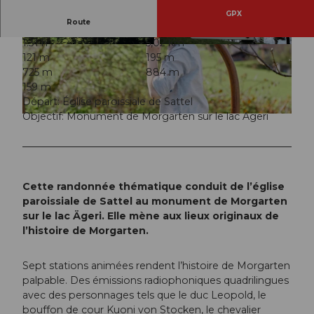
GPX
Route
1:31 h
5,02 km
© Schwyz Tourismus, Picasa
© Schwyz Tourismus
121 m
195 m
725 m
884 m
159 m
Départ: Église paroissiale de Sattel
Objectif: Monument de Morgarten sur le lac Ägeri
© Dario Schuler, Wiege der Schweiz |
CC-BY
Cette randonnée thématique conduit de l’église
paroissiale de Sattel au monument de Morgarten
sur le lac Ägeri. Elle mène aux lieux originaux de
l’histoire de Morgarten.
Sept stations animées rendent l’histoire de Morgarten
palpable. Des émissions radiophoniques quadrilingues
avec des personnages tels que le duc Leopold, le
bouffon de cour Kuoni von Stocken, le chevalier