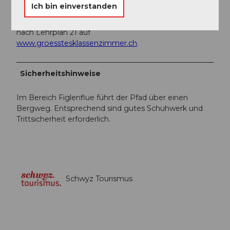
Ich bin einverstanden
Der Morgartenpfad eignet sich auch als
Schulexkursion. Weitere Ideen für Schulexkursionen
nach Lehrplan 21 auf
www.groesstesklassenzimmer.ch
.
Sicherheitshinweise
Im Bereich Figlenflue führt der Pfad über einen
Bergweg. Entsprechend sind gutes Schuhwerk und
Trittsicherheit erforderlich.
Schwyz Tourismus