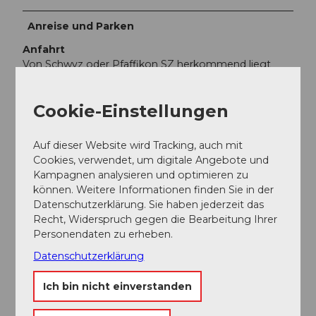
Anreise und Parken
Anfahrt
Von Schwyz oder Pfaffikon SZ herkommend liegt
Sattel an der H8.
Parken
Cookie-Einstellungen
Auf dem Parkplatz bei der Pfarrkirche.
Öffentliche Verkehrsmittel
Auf dieser Website wird Tracking, auch mit
Mit dem Zug oder dem Bus nach Sattel.
Cookies, verwendet, um digitale Angebote und
Kampagnen analysieren und optimieren zu
Autor:in
können. Weitere Informationen finden Sie in der
Datenschutzerklärung. Sie haben jederzeit das
Schwyz Tourismus
Recht, Widerspruch gegen die Bearbeitung Ihrer
Personendaten zu erheben.
Organisation
Datenschutzerklärung
Schwyz Tourismus
Ich bin nicht einverstanden
Unser Tipp