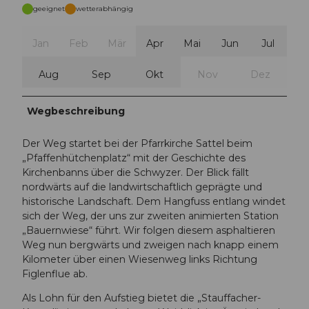
geeignet
wetterabhängig
Jan
Feb
Mär
Apr
Mai
Jun
Jul
Aug
Sep
Okt
Nov
Dez
Wegbeschreibung
Der Weg startet bei der Pfarrkirche Sattel beim
„Pfaffenhütchenplatz“ mit der Geschichte des
Kirchenbanns über die Schwyzer. Der Blick fällt
nordwärts auf die landwirtschaftlich geprägte und
historische Landschaft. Dem Hangfuss entlang windet
sich der Weg, der uns zur zweiten animierten Station
„Bauernwiese“ führt. Wir folgen diesem asphaltieren
Weg nun bergwärts und zweigen nach knapp einem
Kilometer über einen Wiesenweg links Richtung
Figlenflue ab.
Als Lohn für den Aufstieg bietet die „Stauffacher-