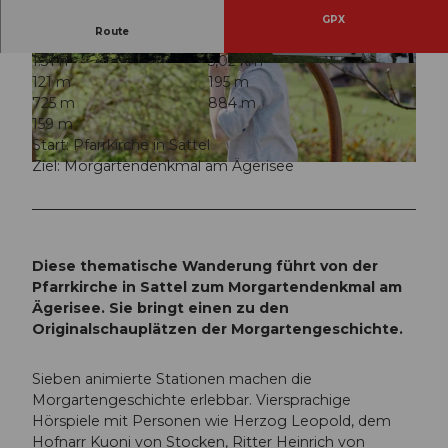
GPX
Route
1:31 h
5,02 km
© Schwyz Tourismus, Picasa
© Schwyz Tourismus
121 m
195 m
725 m
884 m
159 m
Start: Pfarrkirche in Sattel
Ziel: Morgartendenkmal am Ägerisee
© Dario Schuler, Wiege der Schweiz |
CC-BY
Diese thematische Wanderung führt von der
Pfarrkirche in Sattel zum Morgartendenkmal am
Ägerisee. Sie bringt einen zu den
Originalschauplätzen der Morgartengeschichte.
Sieben animierte Stationen machen die
Morgartengeschichte erlebbar. Viersprachige
Hörspiele mit Personen wie Herzog Leopold, dem
Hofnarr Kuoni von Stocken, Ritter Heinrich von