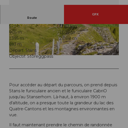
GPX
Route
5:10 h
12,67 km
© Christina Bucher, Nidwalden Tourismus
© Nidwalden Tourismus
905 m
1.036 m
1.395 m
2.088 m
693 m
Départ: Stans
Objectif: Storeggpass
© Christina Bucher, Nidwalden Tourismus
Pour accéder au départ du parcours, on prend depuis
Stans le funiculaire ancien et le funiculaire CabriO
jusqu'au Stanserhorn. Là-haut, à environ 1900 m
d'altitude, on a presque toute la grandeur du lac des
Quatre-Cantons et les montagnes environnantes en
vue.
Il faut maintenant prendre le chemin de randonnée