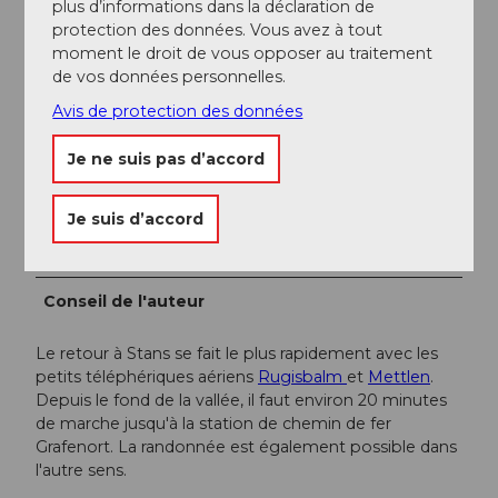
plus d’informations dans la déclaration de
protection des données. Vous avez à tout
Pour des informations touristiques : Nidwalden
moment le droit de vous opposer au traitement
Tourisme
de vos données personnelles.
Avis de protection des données
Auteur(e)
Je ne suis pas d’accord
Nidwalden Tourismus
Organisation
Je suis d’accord
Nidwalden Tourismus
Conseil de l'auteur
Le retour à Stans se fait le plus rapidement avec les
petits téléphériques aériens
Rugisbalm
et
Mettlen
.
Depuis le fond de la vallée, il faut environ 20 minutes
de marche jusqu'à la station de chemin de fer
Grafenort. La randonnée est également possible dans
l'autre sens.