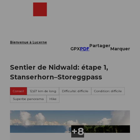
T
o
Webcams
Recherche
Menu
Shop
c
o
n
t
e
Bienvenue à Lucerne
Partager
n
GPX
PDF
Marquer
t
Sentier de Nidwald: étape 1,
Stanserhorn–Storeggpass
Conseil
12,67 km de long
Difficulté: difficile
Condition: difficile
Superbe panorama
Hike