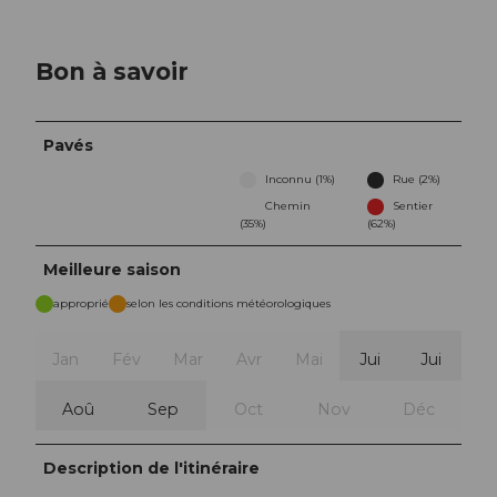
Bon à savoir
Pavés
Inconnu (1%)
Rue (2%)
Chemin
Sentier
(35%)
(62%)
Meilleure saison
approprié
selon les conditions météorologiques
Jan
Fév
Mar
Avr
Mai
Jui
Jui
Aoû
Sep
Oct
Nov
Déc
Description de l'itinéraire