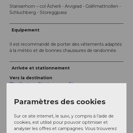
Stanserhorn – col Ächerli - Arvigrad - Gräfimattnollen -
Schluchberg - Storeggpass
Equipement
Il est recommandé de porter des vêtements adaptés
à la météo et de bonnes chaussures de randonnée.
Arrivée et stationnement
Vers la destination
Planificateur d'itinéraire vers Stans
Stationnement
Offre de stationnement à Stans
Paramètres des cookies
Transports en commun
Horaire SBB
Sur ce site internet, le suivi, y compris à l’aide de
cookies, est utilisé pour pouvoir optimiser et
analyser les offres et campagnes. Vous trouverez
Informations supplémentaires / Liens