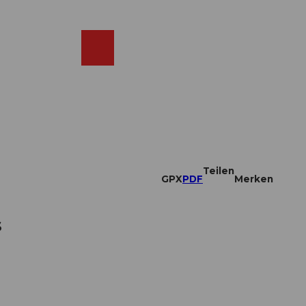
DE
ebcams
Merkzettel
Suche
Shop
Teilen
GPX
PDF
Merken
s