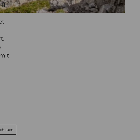
ff
et
t.
e
 mit
schauen