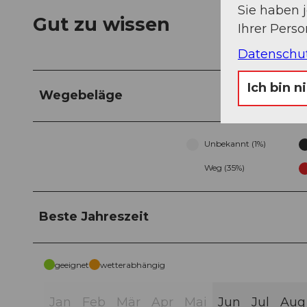
Sie haben 
Gut zu wissen
Ihrer Pers
Datenschu
Ich bin n
Wegebeläge
Unbekannt (1%)
Weg (35%)
Beste Jahreszeit
geeignet
wetterabhängig
Jan
Feb
Mär
Apr
Mai
Jun
Jul
Aug