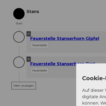
Stans
Start
Start
©
Feuerstelle Stanserhorn Gipfel
Feuerstelle
©
Feuerstelle Stanserhorn Grat
Feuerstelle
Cookie-
Mehr anzeigen
Auf dieser
digitale A
können. We