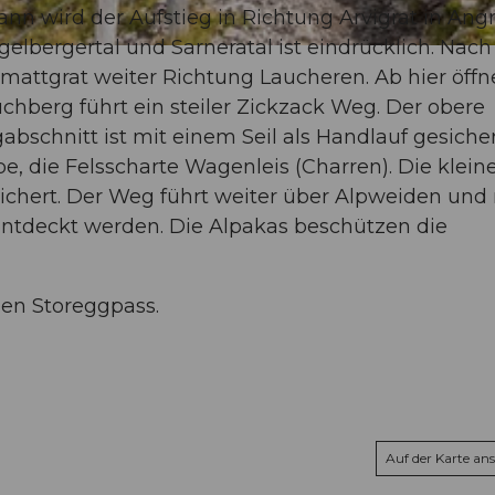
nn wird der Aufstieg in Richtung Arvigrat in Angri
elbergertal und Sarneratal ist eindrücklich. Nach
mattgrat weiter Richtung Laucheren. Ab hier öffn
uchberg führt ein steiler Zickzack Weg. Der obere
bschnitt ist mit einem Seil als Handlauf gesicher
pe, die Felsscharte Wagenleis (Charren). Die klein
esichert. Der Weg führt weiter über Alpweiden und
tdeckt werden. Die Alpakas beschützen die
den Storeggpass.
Auf der Karte an