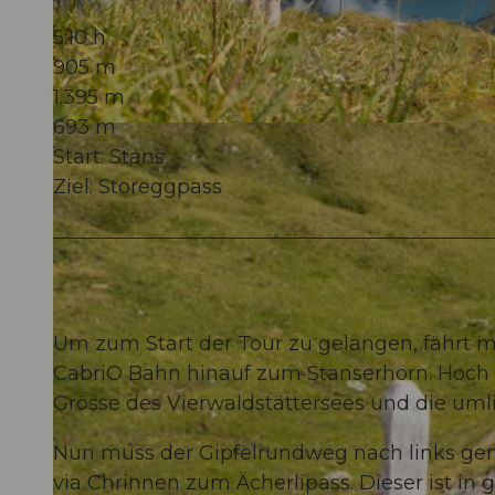
5:10 h
905 m
1.395 m
693 m
© Christina Bucher, Nidwalden Tourismus
Start: Stans
Ziel: Storeggpass
Um zum Start der Tour zu gelangen, fährt 
CabriO Bahn hinauf zum Stanserhorn. Hoch o
Grösse des Vierwaldstättersees und die uml
Nun muss der Gipfelrundweg nach links gen
via Chrinnen zum Ächerlipass. Dieser ist in 