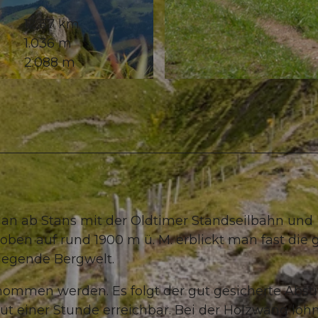
12,67 km
1.036 m
2.088 m
© Nidwalden Tourismus
man ab Stans mit der Oldtimer Standseilbahn und
ben auf rund 1900 m ü. M. erblickt man fast die 
iegende Bergwelt.
ommen werden. Es folgt der gut gesicherte Abst
gut einer Stunde erreichbar. Bei der Holzwang lohn