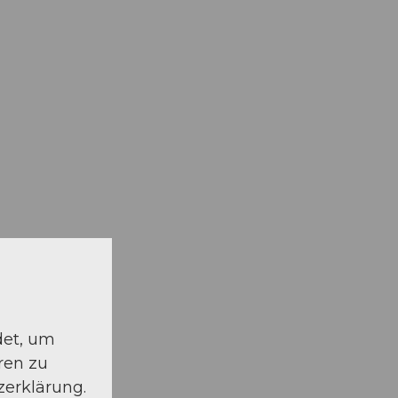
det, um
ren zu
zerklärung.