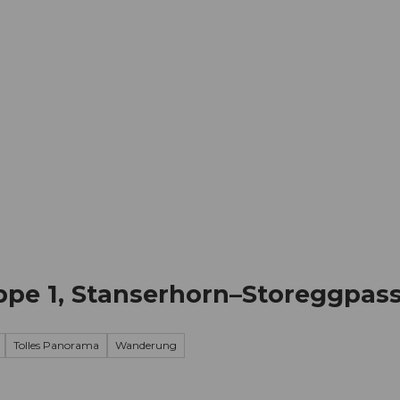
Informieren
Buchen
Business
W
pe 1, Stanserhorn–Storeggpas
Tolles Panorama
Wanderung