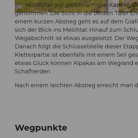
ein Abstecher zur gleichnamigen Kapelle. Da
genommen. Die Sicht in die beiden Täler Eng
© Christina Bucher, Nidwalden Tourismus
einem kurzen Abstieg geht es auf dem Gräfi
sich der Blick ins Melchtal. Hinauf zum Schl
Wegabschnitt ist etwas ausgesetzt. Der Wega
Danach folgt die Schlüsselstelle dieser Etap
Kletterpartie ist ebenfalls mit einem Seil g
etwas Glück können Alpakas am Wegrand en
Schafherden.
Nach einem leichten Abstieg erreicht man 
Wegpunkte