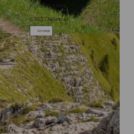
Kontaktdaten
6383
Dallenwil
Anreise
ganze
ieg
t sich