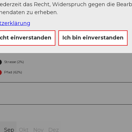
jederzeit das Recht, Widerspruch gegen die Bear
onendaten zu erheben.
tzerklärung
icht einverstanden
Ich bin einverstanden
Strasse (2%)
Pfad (62%)
Sep
Okt
Nov
Dez