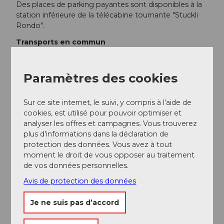
Des places de parking payantes sont disponibles à la
station inférieure de la télécabine tournante "Stuckli
Rondo".
Transports en commun
Südostbahn (SOB) S31 de Rapperswil, Pfäffikon,
Wädenswil, Einsiedeln, Lucerne, Arth-Goldau. Station
ferroviaire "Sattel-Aegeri" (6 minutes à pied jusqu'à la
Paramètres des cookies
station inférieure de la télécabine).
Voralpen-Express : liaison ferroviaire rapide
Sur ce site internet, le suivi, y compris à l’aide de
Romanshorn-St.Gallen-Lucerne (arrêt à Biberbrugg et
cookies, est utilisé pour pouvoir optimiser et
Arth-Goldau). Bus de correspondance à partir de
analyser les offres et campagnes. Vous trouverez
Biberbrugg (direction Rothenthurm-Sattel-Schwyz).
plus d’informations dans la déclaration de
Auto AG Schwyz (AAGS) depuis Schwyz (arrêt Sattel,
protection des données. Vous avez à tout
télécabine).
moment le droit de vous opposer au traitement
Zugerland Verkehrsbetriebe (ZVB) de Zoug (ligne de
de vos données personnelles.
bus 601) jusqu'à Oberägeri, changer pour la ligne de
bus 609 jusqu'à l'arrêt Sattel, prendre la télécabine.
Avis de protection des données
Je ne suis pas d’accord
Auteur(e)