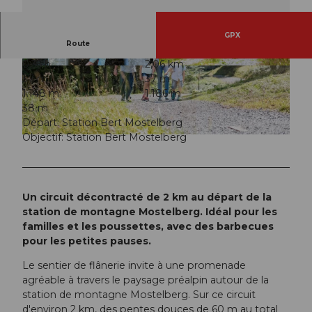
GPX
Route
0:35 h
2,06 km
© Remo Inderbitzin, Sattel-Hochstuckli
© Remo Inderbitzin, Sattel-Hochstuckli
37 m
37 m
1.148 m
1.186 m
38 m
Départ: Station Bert Mostelberg
Objectif: Station Bert Mostelberg
© Remo Inderbitzin, Sattel-Hochstuckli
Un circuit décontracté de 2 km au départ de la
station de montagne Mostelberg. Idéal pour les
familles et les poussettes, avec des barbecues
pour les petites pauses.
Le sentier de flânerie invite à une promenade
agréable à travers le paysage préalpin autour de la
station de montagne Mostelberg. Sur ce circuit
d'environ 2 km, des pentes douces de 60 m au total