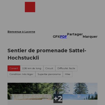
T
o
Webcams
Recherche
Menu
Shop
c
o
n
t
e
Bienvenue à Lucerne
Partager
n
GPX
PDF
Marquer
t
Sentier de promenade Sattel-
Hochstuckli
Conseil
2,06 km de long
Circuit
Difficulté: facile
Condition: très léger
Superbe panorama
Hike