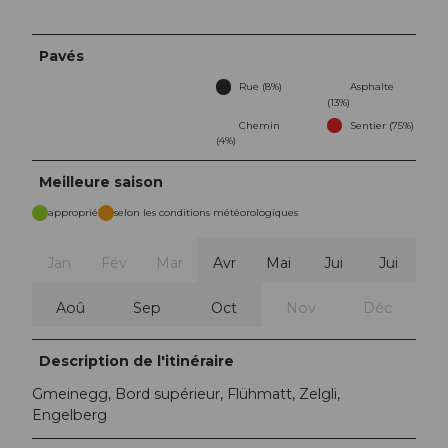
Pavés
Rue (8%)
Asphalte
(13%)
Chemin
Sentier (75%)
(4%)
Meilleure saison
approprié
selon les conditions météorologiques
Jan
Fév
Mar
Avr
Mai
Jui
Jui
Aoû
Sep
Oct
Nov
Déc
Description de l'itinéraire
Gmeinegg, Bord supérieur, Flühmatt, Zelgli,
Engelberg