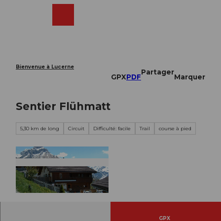
T
o
Webcams
Recherche
Menu
Shop
c
o
n
t
e
Bienvenue à Lucerne
Partager
n
GPX
PDF
Marquer
t
Sentier Flühmatt
5,30 km de long
Circuit
Difficulté: facile
Trail
course à pied
© Engelberg - Titlis Tourismus, Engelberg-Titlis
Tourismus
GPX