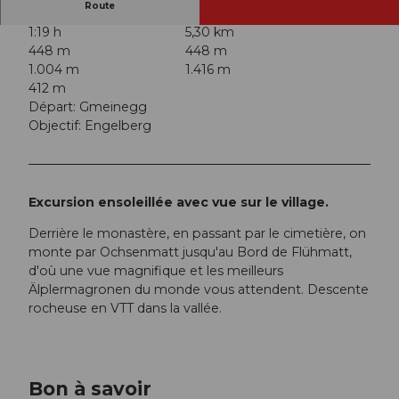
Route
1:19 h
5,30 km
448 m
448 m
1.004 m
1.416 m
412 m
Départ: Gmeinegg
Objectif: Engelberg
Excursion ensoleillée avec vue sur le village.
Derrière le monastère, en passant par le cimetière, on
monte par Ochsenmatt jusqu'au Bord de Flühmatt,
d'où une vue magnifique et les meilleurs
Älplermagronen du monde vous attendent. Descente
rocheuse en VTT dans la vallée.
Bon à savoir