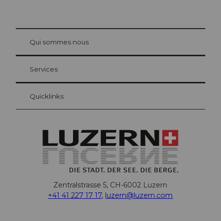
© Be
at Bre
chbü
hl
Qui sommes nous
Carte d’hôte Lucerne
Vos avantages en tant qu'hôte pour la nuit
Services
Quicklinks
Zentralstrasse 5, CH-6002 Luzern
+41 41 227 17 17
,
luzern@luzern.com