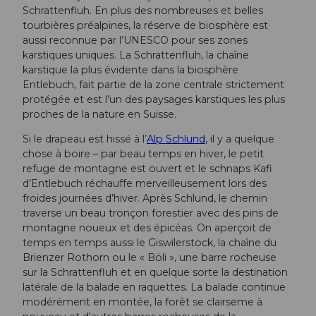
Schrattenfluh. En plus des nombreuses et belles
tourbières préalpines, la réserve de biosphère est
aussi reconnue par l’UNESCO pour ses zones
karstiques uniques. La Schrattenfluh, la chaîne
karstique la plus évidente dans la biosphère
Entlebuch, fait partie de la zone centrale strictement
protégée et est l’un des paysages karstiques les plus
proches de la nature en Suisse.
Si le drapeau est hissé à l’
Alp Schlund
, il y a quelque
chose à boire – par beau temps en hiver, le petit
refuge de montagne est ouvert et le schnaps Kafi
d’Entlebuch réchauffe merveilleusement lors des
froides journées d’hiver. Après Schlund, le chemin
traverse un beau tronçon forestier avec des pins de
montagne noueux et des épicéas. On aperçoit de
temps en temps aussi le Giswilerstock, la chaîne du
Brienzer Rothorn ou le « Böli », une barre rocheuse
sur la Schrattenfluh et en quelque sorte la destination
latérale de la balade en raquettes. La balade continue
modérément en montée, la forêt se clairseme à