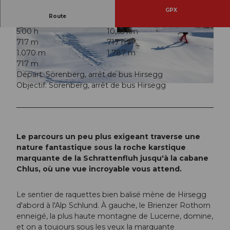
GPX
Route
5:00 h
10,65 km
© Richard Portmann, UNESCO Biosphäre Entle
© Bruno Röösli, Sörenberg Flühli Tourismus
717 m
717 m
buch
1.070 m
1.787 m
717 m
Départ: Sörenberg, arrêt de bus Hirsegg
Objectif: Sörenberg, arrêt de bus Hirsegg
© Richard Portmann, UNESCO Biosphäre Entlebuch
Le parcours un peu plus exigeant traverse une
nature fantastique sous la roche karstique
marquante de la Schrattenfluh jusqu'à la cabane
Chlus, où une vue incroyable vous attend.
Le sentier de raquettes bien balisé mène de Hirsegg
d'abord à l'Alp Schlund. À gauche, le Brienzer Rothorn
enneigé, la plus haute montagne de Lucerne, domine,
et on a toujours sous les yeux la marquante