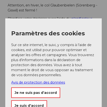
Attention, en hiver, le col Glaubenbielen (Sörenberg -
Giswil) est fermé !
Planifiez votre itinéraire avec l'aide du
planificateur
d'itinéraires Google.
Paramètres des cookies
Stationnement
Un parking payant est disponible à Hirsegg.
Sur ce site internet, le suivi, y compris à l’aide de
Transports en commun
cookies, est utilisé pour pouvoir optimiser et
analyser les offres et campagnes. Vous trouverez
Vous pouvez rejoindre Sörenberg en transports
plus d’informations dans la déclaration de
publics via Schüpfheim (ligne de train Berne-Lucerne).
protection des données. Vous avez à tout
De Schüpfheim, prenez le car postal jusqu'à
moment le droit de vous opposer au traitement
Sörenberg "Hirsegg".
de vos données personnelles.
Planifiez votre voyage avec le
horaire en ligne SBB
.
Avis de protection des données
Je ne suis pas d’accord
Informations supplémentaires / Liens
Sörenberg Flühli Tourisme
Je suis d’accord
Rothornstrasse 21