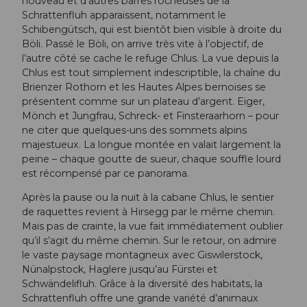
nouveau et d'autres barres rocheuses de la
Schrattenfluh apparaissent, notamment le
Schibengütsch, qui est bientôt bien visible à droite du
Böli. Passé le Böli, on arrive très vite à l’objectif, de
l’autre côté se cache le refuge Chlus. La vue depuis la
Chlus est tout simplement indescriptible, la chaîne du
Brienzer Rothorn et les Hautes Alpes bernoises se
présentent comme sur un plateau d’argent. Eiger,
Mönch et Jungfrau, Schreck- et Finsteraarhorn – pour
ne citer que quelques-uns des sommets alpins
majestueux. La longue montée en valait largement la
peine – chaque goutte de sueur, chaque souffle lourd
est récompensé par ce panorama.
Après la pause ou la nuit à la cabane Chlus, le sentier
de raquettes revient à Hirsegg par le même chemin.
Mais pas de crainte, la vue fait immédiatement oublier
qu’il s’agit du même chemin. Sur le retour, on admire
le vaste paysage montagneux avec Giswilerstock,
Nünalpstock, Haglere jusqu’au Fürstei et
Schwändelifluh. Grâce à la diversité des habitats, la
Schrattenfluh offre une grande variété d’animaux