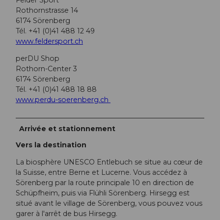
Rothornstrasse 14
6174 Sörenberg
Tél. +41 (0)41 488 12 49
www.feldersport.ch
perDU Shop
Rothorn-Center 3
6174 Sörenberg
Tél. +41 (0)41 488 18 88
www.perdu-soerenberg.ch
Arrivée et stationnement
Vers la destination
La biosphère UNESCO Entlebuch se situe au cœur de
la Suisse, entre Berne et Lucerne. Vous accédez à
Sörenberg par la route principale 10 en direction de
Schüpfheim, puis via Flühli Sörenberg. Hirsegg est
situé avant le village de Sörenberg, vous pouvez vous
garer à l'arrêt de bus Hirsegg.