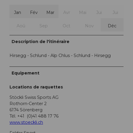
Jan
Fév
Mar
Avr
Mai
Jui
Jui
Aoû
Sep
Oct
Nov
Déc
Description de l'itinéraire
Hirsegg - Schlund - Alp Chlus - Schlund - Hirsegg
Equipement
Locations de raquettes
Stöckli Swiss Sports AG
Rothorn-Center 2
6174 Sörenberg
Tél. +41 (0)41 488 17 76
www.stoeckli.ch
Felder Sport