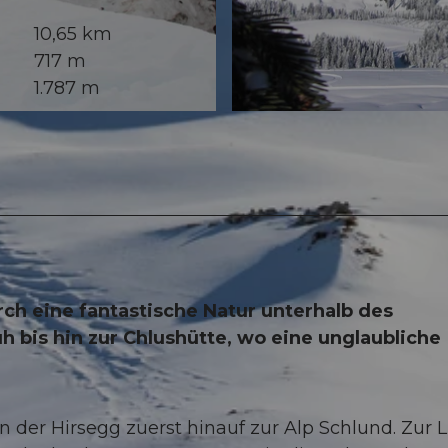
10,65 km
717 m
1.787 m
© Bruno Röösli, Sörenberg Flühli Tourismus
rch eine fantastische Natur unterhalb des
h bis hin zur Chlushütte, wo eine unglaubliche
n der Hirsegg zuerst hinauf zur Alp Schlund. Zur 