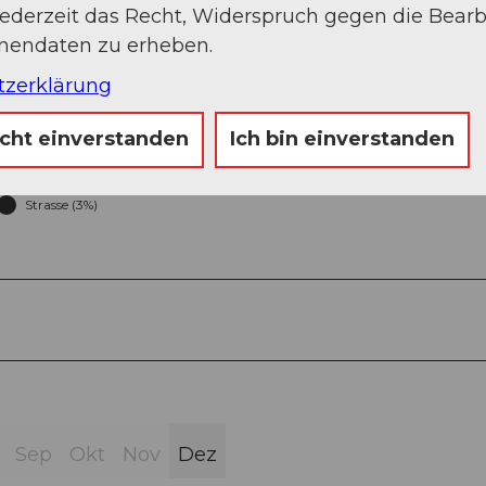
jederzeit das Recht, Widerspruch gegen die Bear
onendaten zu erheben.
tzerklärung
icht einverstanden
Ich bin einverstanden
Strasse (3%)
Sep
Okt
Nov
Dez