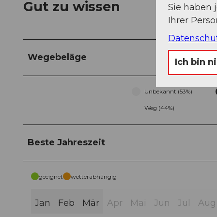
Gut zu wissen
Sie haben 
Ihrer Pers
Datenschu
Wegebeläge
Ich bin n
Unbekannt (53%)
Weg (44%)
Beste Jahreszeit
geeignet
wetterabhängig
Jan
Feb
Mär
Apr
Mai
Jun
Jul
Aug