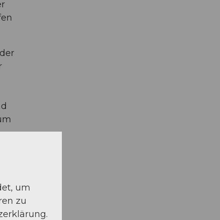
er
fen
eder
r
nd
 um
 ist.
det, um
ren zu
zerklärung.