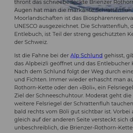
thront das schneebedeckte Brienzer Rothorn,
Augen hat man die markante Schrattenfluh.
© Richard Portmann, UNESCO Biosphäre Entlebuch
Moorlandschaften ist das Biosphärenreservat
UNESCO ausgezeichnet. Die Schrattenfluh, da
Entlebuch, ist Teil der streng geschützten
der Schweiz.
Ist die Fahne bei der
Alp Schlund
gehisst, gi
das Alpbeizli geöffnet und das Entlebucher
Nach dem Schlund folgt der Weg durch ein
und Fichten. Immer wieder erhascht man auch
Rothorn-Kette oder den «Böli», ein Felsrieg
Ziel der Schneeschuhtour. Moderat geht die 
weitere Felsriegel der Schrattenfluh tauche
bald rechts vom Böli gut sichtbar ist. Vorbei
gleich auf der anderen Seite versteckt sich d
unbeschreiblich, die Brienzer-Rothorn-Kette