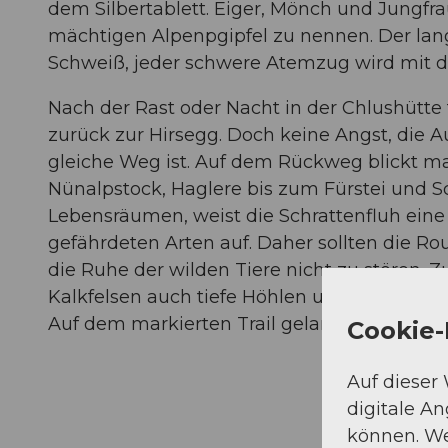
dem Silbertablett. Eiger, Mönch und Jungfra
mächtigen Alpenpgipfel zu nennen. Der lange
Schweiß, jeder schwere Atemzug wird mit d
Nach der Rast oder Nacht in der Chlushütte
zurück zur Hirsegg. Doch keine Angst, die Au
gleiche Weg ist. Auf dem Rückweg blickt man
Nünalpstock, Haglere bis zum Fürstei und S
Lebensräumen, weist die Schrattenfluh eine 
gefährdeten Arten auf. Daher sollten die 
die Ruhe der wilden Tiere nicht zu stören. 
Kalkfelsen auch tiefe Höhlen und Furchen, w
Auf dem markierten Trail gelangt man sich
Cookie-
Auf dieser
digitale A
können. We