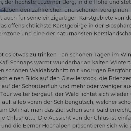
 der höchste Luzerner Berg, in die Höhe und stet
 Neben den zahlreichen und schönen voralpinen
 auch für seine einzigartigen Karstgebiete von d
s offensichtlichste Karstgebirge in der Biosphär
 Kernzone und eine der naturnahsten Karstlandsch
bt es etwas zu trinken - an schönen Tagen im Wint
 Kafi Schnaps wärmt wunderbar an kalten Wintert
en schönen Waldabschnitt mit knorrigen Bergföh
 einen Blick auf den Giswilerstock, die Brienzer
el auf der Schrattenfluh und mehr oder weniger a
Tour weiter bergauf, der Wald lichtet sich wieder
n auf, alleb voran der Schibengütsch, welcher sch
 am Böli hat man das Ziel schon sehr bald erreicht
ie Chlushütte. Die Aussicht von der Chlus ist einf
 und die Berner Hochalpen präsentieren sich wie 