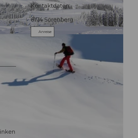
Kontaktdaten
6174
Sörenberg
Anreise
Linken