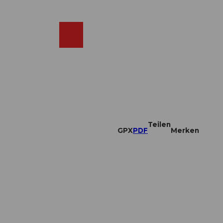
DE
ebcams
Merkzettel
Suche
Shop
Teilen
GPX
PDF
Merken