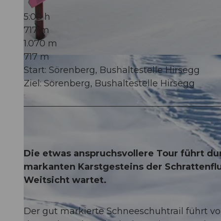
5:00 h
717 m
1.070 m
717 m
© Richard Portmann, UNESCO Biosphäre Entlebuch
Start: Sörenberg, Bushaltestelle Hirsegg
Ziel: Sörenberg, Bushaltestelle Hirsegg
Die etwas anspruchsvollere Tour führt du
markanten Karstgesteins der Schrattenflu
Weitsicht wartet.
Der gut markierte Schneeschuhtrail führt vo