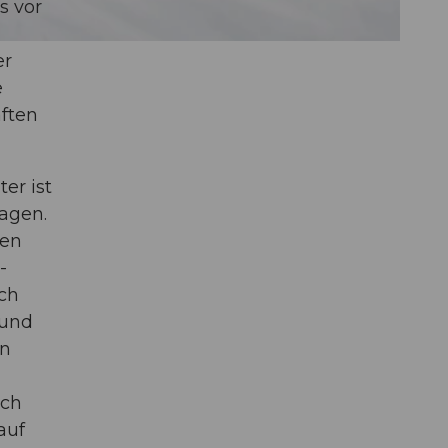
s vor
er
e
aften
er ist
agen.
ren
-
uch
 und
on
,
ach
auf