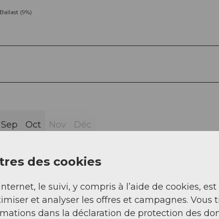
Ballast (9%)
Sep
Oct
Nov
Déc
res des cookies
internet, le suivi, y compris à l’aide de cookies, est
imiser et analyser les offres et campagnes. Vous 
 atteint le parking près de Gorezmettlenbach (P. 16
rmations dans la déclaration de protection des do