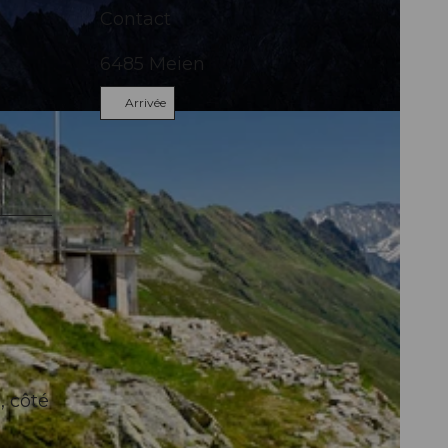
Contact
6485
Meien
Arrivée
Andermatt
, côté