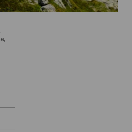
eien.
t
ne,