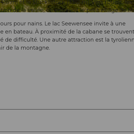
6 m) et le Stucklistock (3312 m). Vers l'ouest, les
on de la vallée, on entrevoit le petit village de M
cours pour nains. Le lac Seewensee invite à une
e en bateau. À proximité de la cabane se trouven
de difficulté. Une autre attraction est la tyrolien
'air de la montagne.