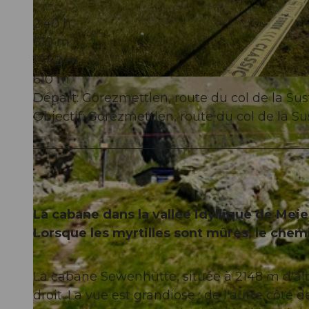
2:40 h
610 m
1.542 m
610 m
© Andermatt-Urserntal Tourismus GmbH, Ferienregion Andermatt
Départ: Gorezmettlen, route du col de la Su
Objectif: Gorezmettlen, route du col de la S
La cabane dans la vallée idyllique de Meie
Lorsque les myrtilles sont mûres, le che
La cabane Sewenhütte, située à 2148 m d'altit
droit. La vue est grandiose : de l'autre côté 