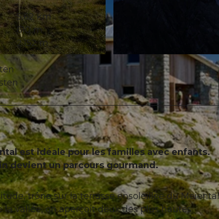
5,62 km
610 m
2.152 m
© Andermatt-Urserntal Tourismus GmbH, Ferienregion 
sten
usten
ntal est idéale pour les familles avec enfants.
min devient un parcours gourmand.
ude, trône sur la terrasse ensoleillée du Meiental
de la vallée, on aperçoit deux des plus hautes