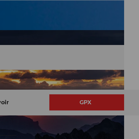
oir
GPX