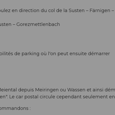
oulez en direction du col de la Susten – Färnigen –
 Susten – Gorezmettlenbach
bilités de parking où l'on peut ensuite démarrer
 Meiental depuis Meiringen ou Wassen et ainsi dém
len". Le car postal circule cependant seulement en
recommandons :