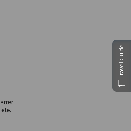
Travel Guide
arrer
 été.