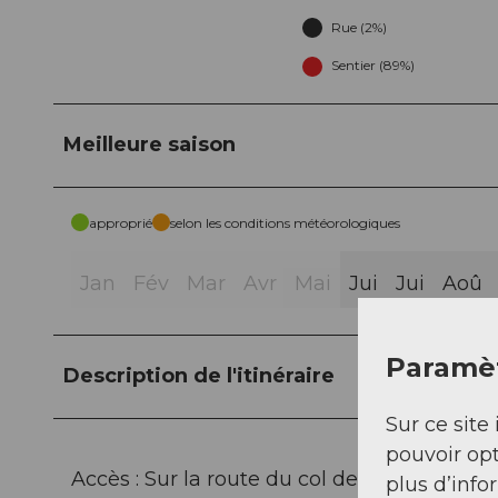
Rue (2%)
Sentier (89%)
Meilleure saison
approprié
selon les conditions météorologiques
Jan
Fév
Mar
Avr
Mai
Jui
Jui
Aoû
Paramèt
Description de l'itinéraire
Sur ce site 
pouvoir opt
Accès : Sur la route du col de la Susten, on
plus d’info