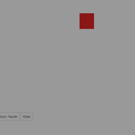
Réserver
FR
Webcams
Recherche
Shop
ion: facile
Hike