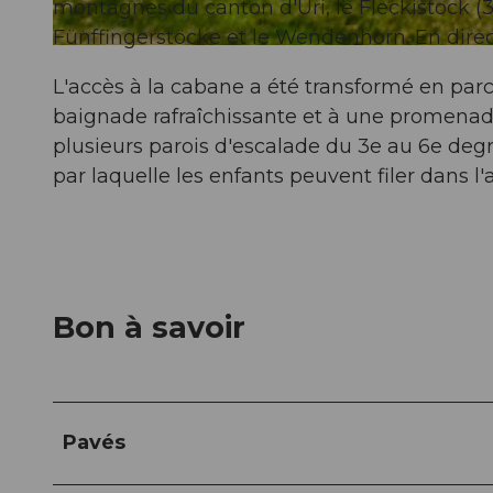
montagnes du canton d'Uri, le Fleckistock (341
Fünffingerstöcke et le Wendenhorn. En directi
© Ferienregion Andermatt, unbekannt
L'accès à la cabane a été transformé en par
baignade rafraîchissante et à une promenad
plusieurs parois d'escalade du 3e au 6e degré 
par laquelle les enfants peuvent filer dans l
Bon à savoir
Pavés