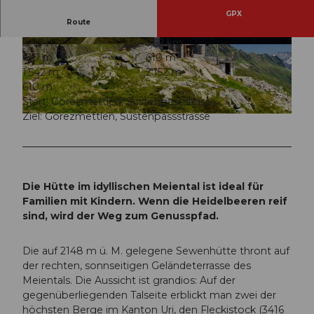
GPX
Route
2:40 h
5,62 km
© Andermatt-Urserntal Tourismus GmbH, Ferie
© Andermatt-Urserntal Tourismus GmbH, Ferie
610 m
610 m
nregion Andermatt
nregion Andermatt
1.542 m
2.152 m
610 m
Start: Gorezmettlen, Sustenpassstrasse
Ziel: Gorezmettlen, Sustenpassstrasse
© Ferienregion Andermatt, unbekannt
Die Hütte im idyllischen Meiental ist ideal für
Familien mit Kindern. Wenn die Heidelbeeren reif
sind, wird der Weg zum Genusspfad.
Die auf 2148 m ü. M. gelegene Sewenhütte thront auf
der rechten, sonnseitigen Geländeterrasse des
Meientals. Die Aussicht ist grandios: Auf der
gegenüberliegenden Talseite erblickt man zwei der
höchsten Berge im Kanton Uri, den Fleckistock (3416