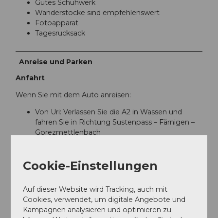
Gutes Schuhwerk
Wanderstöcke sind empfehlenswert
Fotoapparat
Tagesrucksack
Anreise und Parken
Anfahrt
Wenn Sie mit dem Auto anreisen:
Von Uri: Verlassen Sie die A2 in Wassen und
fahren Sie in Richtung Sustenpass – Färnigen –
Gorezmettlenbach
Von Bern: Meiringen – Sustenpass –
Gorezmettlenbach
Cookie-Einstellungen
Parken
Auf dieser Website wird Tracking, auch mit
Direkt beim Gorezmettlenbach gibt es
Cookies, verwendet, um digitale Angebote und
Parkmöglichkeiten, wo man dann direkt die
Kampagnen analysieren und optimieren zu
Wanderung starten kann.