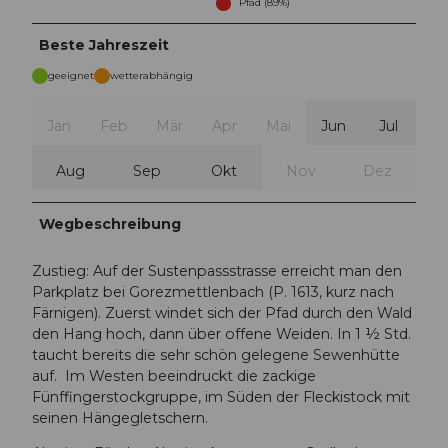
Pfad (89%)
Beste Jahreszeit
geeignet
wetterabhängig
Jan
Feb
Mär
Apr
Mai
Jun
Jul
Aug
Sep
Okt
Nov
Dez
Wegbeschreibung
Zustieg: Auf der Sustenpassstrasse erreicht man den
Parkplatz bei Gorezmettlenbach (P. 1613, kurz nach
Färnigen). Zuerst windet sich der Pfad durch den Wald
den Hang hoch, dann über offene Weiden. In 1 ½ Std.
taucht bereits die sehr schön gelegene Sewenhütte
auf. Im Westen beeindruckt die zackige
Fünffingerstockgruppe, im Süden der Fleckistock mit
seinen Hängegletschern.