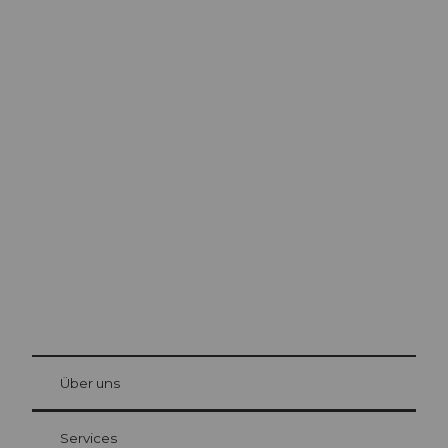
Ausflugstipps in
Luzern
Die Stadt. Der See. Die Berge.
© Be
at Bre
chbü
hl
Über uns
Gästekarte Luzern
Ihre Vorteile als Übernachtungsgast
Services