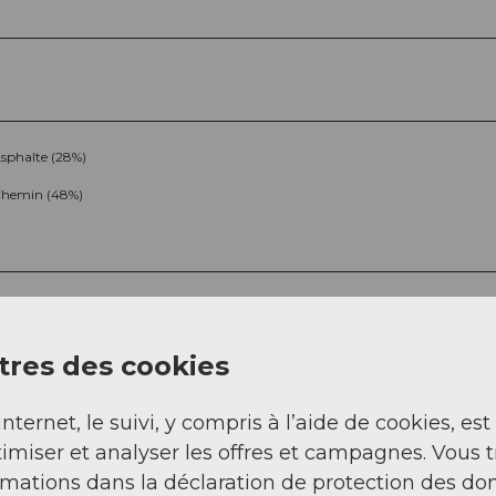
sphalte (28%)
hemin (48%)
res des cookies
internet, le suivi, y compris à l’aide de cookies, est
Sep
Oct
Nov
Déc
imiser et analyser les offres et campagnes. Vous 
rmations dans la déclaration de protection des do