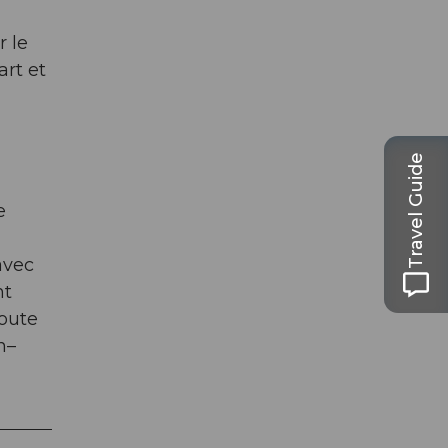
 le
art et
Travel Guide
e
avec
nt
toute
n–