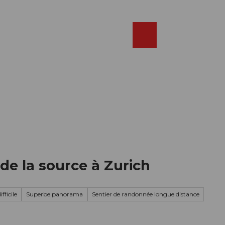
Réserver
FR
Webcams
Recherche
Shop
de la source à Zurich
fficile
Superbe panorama
Sentier de randonnée longue distance