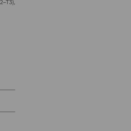
2–T3),