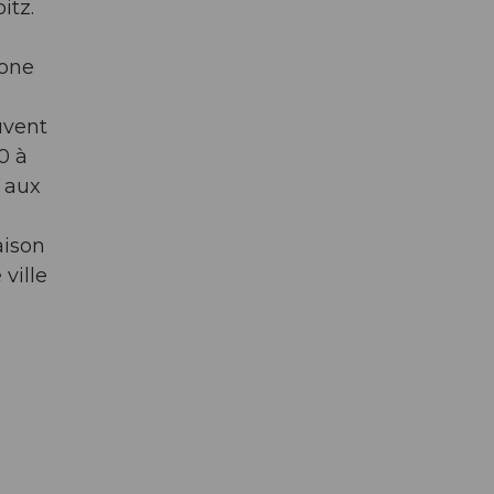
itz.
zone
uvent
0 à
 aux
aison
ville