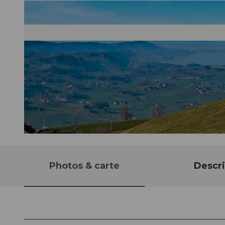
© Peter Marty, Peter Marty |
CC-BY-SA
Photos & carte
Descri