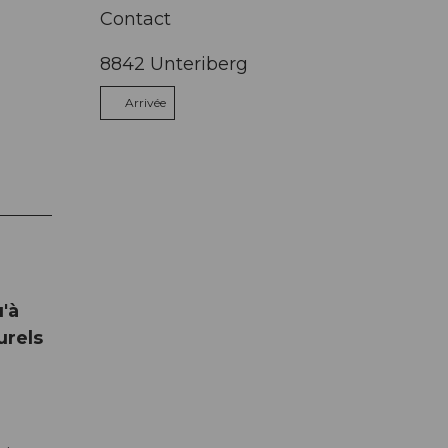
Contact
8842
Unteriberg
Arrivée
'à
urels