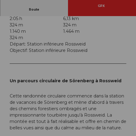
GPX
Route
2:05 h
6,13 km
324 m
324 m
1.140 m
1.464 m
324 m
Départ: Station inférieure Rossweid
Objectif: Station inférieure Rossweid
Un parcours circulaire de Sörenberg à Rossweid
Cette randonnée circulaire commence dans la station
de vacances de Sörenberg et mène d'abord à travers
des chemins forestiers ombragés et une
impressionnante tourbière jusqu'à Rossweid. La
montée est tout à fait réalisable et offre en chemin de
belles vues ainsi que du calme au milieu de la nature.