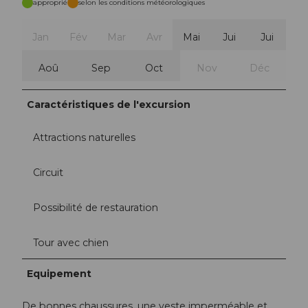
approprié
selon les conditions météorologiques
Jan
Fév
Mar
Avr
Mai
Jui
Jui
Aoû
Sep
Oct
Nov
Déc
Caractéristiques de l'excursion
Attractions naturelles
Circuit
Possibilité de restauration
Tour avec chien
Equipement
De bonnes chaussures, une veste imperméable et