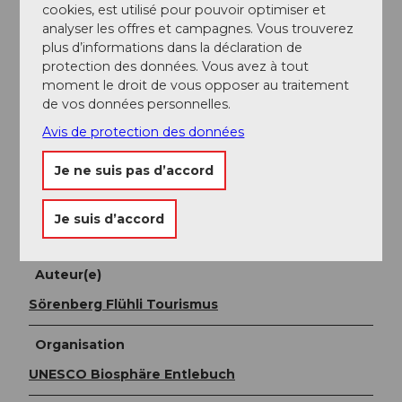
cookies, est utilisé pour pouvoir optimiser et
Stationnement
analyser les offres et campagnes. Vous trouverez
plus d’informations dans la déclaration de
Un parking payant est disponible près de la station
protection des données. Vous avez à tout
inférieure du téléphérique de Rossweid.
moment le droit de vous opposer au traitement
de vos données personnelles.
Transports en commun
Avis de protection des données
Vous pouvez rejoindre Sörenberg en transports
publics via Schüpfheim (ligne de train Berne-Lucerne).
Je ne suis pas d’accord
De Schüpfheim, prenez le car postal jusqu'à
Sörenberg, poste. Planifiez votre voyage avec le
Je suis d’accord
horaire en ligne des CFF.
Auteur(e)
Sörenberg Flühli Tourismus
Organisation
UNESCO Biosphäre Entlebuch