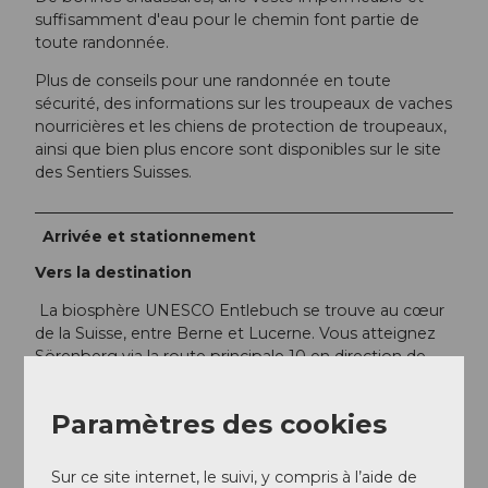
suffisamment d'eau pour le chemin font partie de
toute randonnée.
Plus de conseils pour une randonnée en toute
sécurité, des informations sur les troupeaux de vaches
nourricières et les chiens de protection de troupeaux,
ainsi que bien plus encore sont disponibles sur le site
des Sentiers Suisses.
Arrivée et stationnement
Vers la destination
La biosphère UNESCO Entlebuch se trouve au cœur
de la Suisse, entre Berne et Lucerne. Vous atteignez
Sörenberg via la route principale 10 en direction de
Schüpfheim, puis de là vers Flühli Sörenberg jusqu'au
centre du village de Sörenberg.
Paramètres des cookies
En été, vous pouvez accéder à Sörenberg par Sarnen
- Giswil via le col Glaubenbielen.
Sur ce site internet, le suivi, y compris à l’aide de