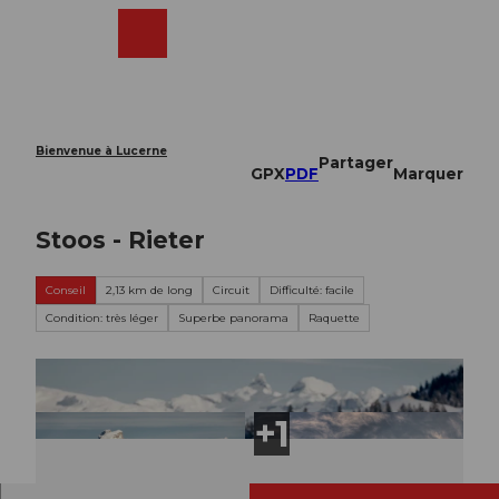
T
o
Webcams
Recherche
Menu
Shop
c
o
n
t
e
Bienvenue à Lucerne
Partager
n
GPX
PDF
Marquer
t
Stoos - Rieter
Conseil
2,13 km de long
Circuit
Difficulté: facile
Condition: très léger
Superbe panorama
Raquette