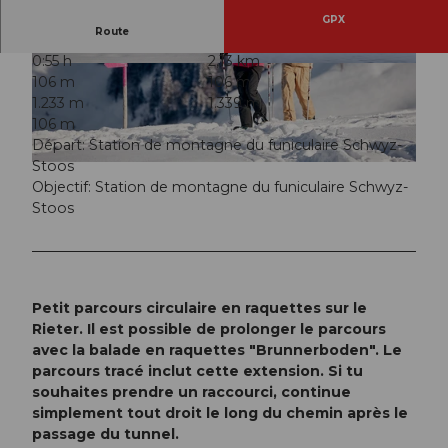
GPX
Route
0:55 h
2,13 km
© Beat Brechbühl, Stoos-Muotatal Tourismus
© Roger Betschart, Stoos-Muotatal Tourismus
106 m
106 m
1.233 m
1.339 m
106 m
Départ: Station de montagne du funiculaire Schwyz-
Stoos
© Beat Brechbühl, Stoos-Muotatal Tourismus
Objectif: Station de montagne du funiculaire Schwyz-
Stoos
Petit parcours circulaire en raquettes sur le
Rieter. Il est possible de prolonger le parcours
avec la balade en raquettes "Brunnerboden". Le
parcours tracé inclut cette extension. Si tu
souhaites prendre un raccourci, continue
simplement tout droit le long du chemin après le
passage du tunnel.