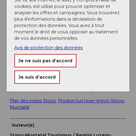
Informations supplémentaires / Liens
cookies, est utilisé pour pouvoir optimiser et
analyser les offres et campagnes. Vous trouverez
Informations quotidiennes actualisées sur les activités
plus d’informations dans la déclaration de
hivernales ouvertes durant la saison d'hiver sur
protection des données. Vous avez à tout
www.stoos.ch/betriebsinformationen
moment le droit de vous opposer au traitement
de vos données personnelles.
Pratique respectueuse du sport de neige :
Vers le site
web
Avis de protection des données
Je ne suis pas d’accord
Documentation
Je suis d’accord
Aux stations des funiculaires de Stoos, des
prospectus
gratuits
avec des informations sur les
parcours en raquettes à Stoos sont disponibles.
Plan des pistes Stoos
,
Prospectus hiver région Stoos-
Muotatal
Auteur(e)
Stoos-Muotatal Tourismus / Region Luzern-