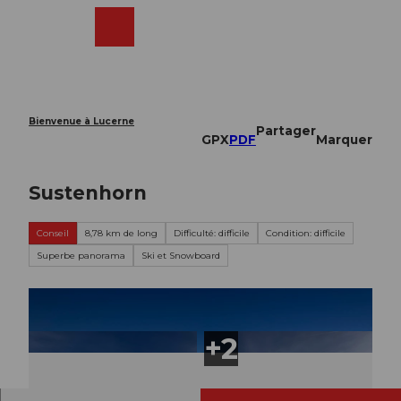
T
o
Webcams
Recherche
Menu
Shop
c
o
n
t
e
Bienvenue à Lucerne
Partager
n
GPX
PDF
Marquer
t
Sustenhorn
Conseil
8,78 km de long
Difficulté: difficile
Condition: difficile
Superbe panorama
Ski et Snowboard