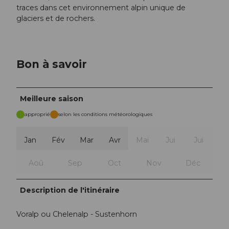
traces dans cet environnement alpin unique de
glaciers et de rochers.
Bon à savoir
Meilleure saison
approprié
selon les conditions météorologiques
Jan
Fév
Mar
Avr
Mai
Jui
Jui
Aoû
Sep
Oct
Nov
Déc
Description de l'itinéraire
Voralp ou Chelenalp - Sustenhorn