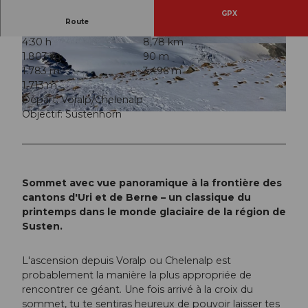
GPX
Route
4:30 h
8,78 km
© Andermatt-Urserntal Tourismus GmbH, Ferie
© Andermatt-Urserntal Tourismus GmbH, Ferie
1.803 m
90 m
nregion Andermatt
nregion Andermatt
1.783 m
3.496 m
1.713 m
Départ: Voralp/Chelenalp
Objectif: Sustenhorn
© Andermatt-Urserntal Tourismus GmbH, Ferienregion Andermatt
Sommet avec vue panoramique à la frontière des
cantons d'Uri et de Berne – un classique du
printemps dans le monde glaciaire de la région de
Susten.
L'ascension depuis Voralp ou Chelenalp est
probablement la manière la plus appropriée de
rencontrer ce géant. Une fois arrivé à la croix du
sommet, tu te sentiras heureux de pouvoir laisser tes