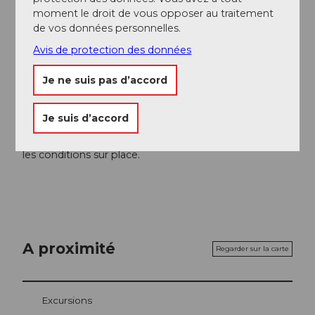
Andermatt-Urserntal Tourismus GmbH
moment le droit de vous opposer au traitement
de vos données personnelles.
Organisation
Avis de protection des données
Région de vacances Andermatt
Je ne suis pas d’accord
Consignes de sécurité
Je suis d’accord
Avant de commencer le parcours, consulte
absolument le
bulletin avalanche
et renseigne-toi sur
les conditions sur place.
A proximité
Regarder sur la carte
Excursions