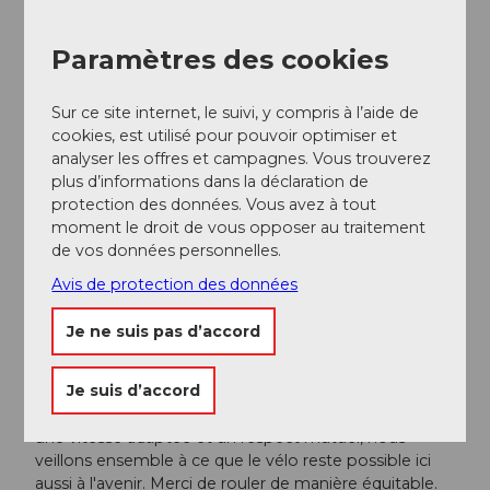
Stationnement
Des possibilités de parking public sont disponibles
dans le village ainsi qu'à proximité des remontées
Paramètres des cookies
mécaniques. Pendant les beaux week-ends, il est
recommandé d'arriver tôt.
Sur ce site internet, le suivi, y compris à l’aide de
Transports en commun
cookies, est utilisé pour pouvoir optimiser et
Tu voyages en train jusqu'à Einsiedeln ou Schwyz et tu
analyser les offres et campagnes. Vous trouverez
continues ensuite avec le car postal jusqu'à Oberiberg.
plus d’informations dans la déclaration de
Les arrêts de bus du village se trouvent à proximité du
protection des données. Vous avez à tout
départ de la randonnée et permettent de se rendre
moment le droit de vous opposer au traitement
facilement dans la région d'Ybrig.
de vos données personnelles.
Avis de protection des données
Informations supplémentaires / Liens
Fairtrail Suisse centrale
Je ne suis pas d’accord
En Suisse centrale, nous partageons de nombreux
Je suis d’accord
chemins avec des randonneurs, des familles ou
d'autres utilisateurs de la nature. Avec un salut amical,
une vitesse adaptée et un respect mutuel, nous
veillons ensemble à ce que le vélo reste possible ici
aussi à l'avenir. Merci de rouler de manière équitable.