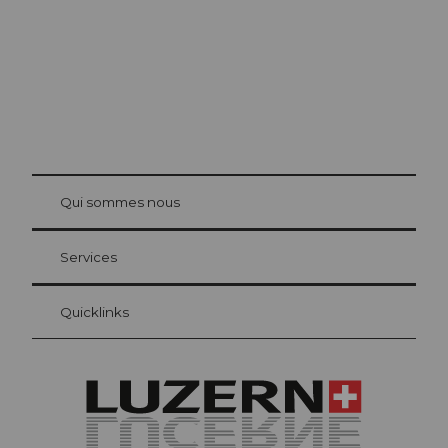
© Be
at Bre
chbü
hl
Qui sommes nous
Carte d’hôte Lucerne
Vos avantages en tant qu'hôte pour la nuit
Services
Quicklinks