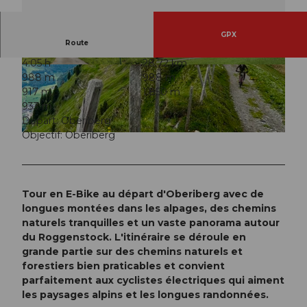
GPX
Route
4:05 h
28,72 km
© Jessica Züger, Bikegenoss Zentralschweiz
© Jessica Züger, Bikegenoss Zentralschweiz
988 m
988 m
917 m
1.850 m
933 m
Départ: Oberiberg
Objectif: Oberiberg
© Thomas Roggenmoser (Bikebalance), Bikegenoss Zentralschweiz |
CC-BY-SA
Tour en E-Bike au départ d'Oberiberg avec de
longues montées dans les alpages, des chemins
naturels tranquilles et un vaste panorama autour
du Roggenstock. L'itinéraire se déroule en
grande partie sur des chemins naturels et
forestiers bien praticables et convient
parfaitement aux cyclistes électriques qui aiment
les paysages alpins et les longues randonnées.