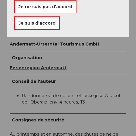
Pour toute autre question, contactez volontiers :
Je ne suis pas d’accord
Région de vacances Andermatt
, +41 41 888 71 00,
info@andermatt.swiss
Je suis d’accord
Auteur(e)
Andermatt-Urserntal Tourismus GmbH
Organisation
Ferienregion Andermatt
Conseil de l'auteur
Randonnée via le col de Fellilücke jusqu'au col
de l'Oberalp, env. 4 heures, T3
Consignes de sécurité
Au printemps et en automne, des chutes de neige