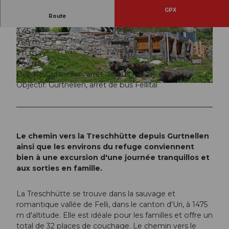
GPX
Route
3:45 h
9,72 km
© Andermatt-Urserntal Tourismus GmbH, Ferie
© Andermatt-Urserntal Tourismus GmbH, Ferie
768 m
768 m
nregion Andermatt
nregion Andermatt
711 m
1.475 m
764 m
Départ: Gurtnellen, arrêt de bus Fellital
Objectif: Gurtnellen, arrêt de bus Fellital
© Ferienregion Andermatt
Le chemin vers la Treschhütte depuis Gurtnellen
ainsi que les environs du refuge conviennent
bien à une excursion d'une journée tranquillos et
aux sorties en famille.
La Treschhütte se trouve dans la sauvage et
romantique vallée de Felli, dans le canton d'Uri, à 1475
m d'altitude. Elle est idéale pour les familles et offre un
total de 32 places de couchage. Le chemin vers le