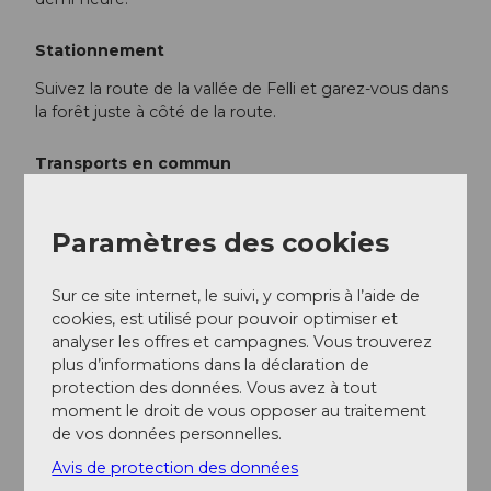
Stationnement
Suivez la route de la vallée de Felli et garez-vous dans
la forêt juste à côté de la route.
Transports en commun
La vallée de Felli est accessible en bus par Auto AG
Uri. Descends à l'arrêt "Gurtnellen - Fellital" pour
Paramètres des cookies
commencer la randonnée. L'horaire est disponible ici :
Auto AG Uri
Sur ce site internet, le suivi, y compris à l’aide de
cookies, est utilisé pour pouvoir optimiser et
Informations supplémentaires / Liens
analyser les offres et campagnes. Vous trouverez
plus d’informations dans la déclaration de
Treschhütte SAC
protection des données. Vous avez à tout
moment le droit de vous opposer au traitement
Alpenkranz Uri
de vos données personnelles.
Auto AG Uri
Avis de protection des données