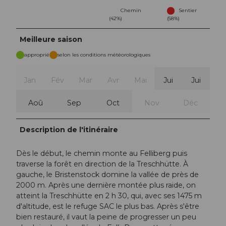
Chemin
Sentier
(42%)
(58%)
Meilleure saison
approprié
selon les conditions météorologiques
Jan
Fév
Mar
Avr
Mai
Jui
Jui
Aoû
Sep
Oct
Nov
Déc
Description de l'itinéraire
Dès le début, le chemin monte au Felliberg puis
traverse la forêt en direction de la Treschhütte. À
gauche, le Bristenstock domine la vallée de près de
2000 m. Après une dernière montée plus raide, on
atteint la Treschhütte en 2 h 30, qui, avec ses 1475 m
d'altitude, est le refuge SAC le plus bas. Après s'être
bien restauré, il vaut la peine de progresser un peu