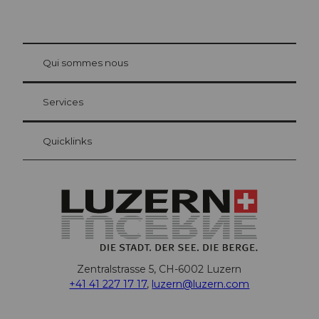
© Be
at Bre
chbü
hl
Qui sommes nous
Carte d’hôte Lucerne
Vos avantages en tant qu'hôte pour la nuit
Services
Quicklinks
Zentralstrasse 5, CH-6002 Luzern
+41 41 227 17 17
,
luzern@luzern.com