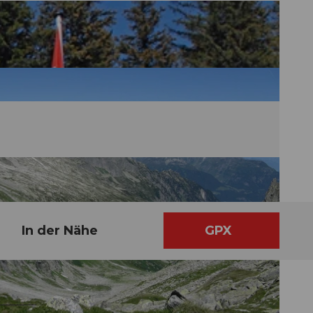
In der Nähe
GPX