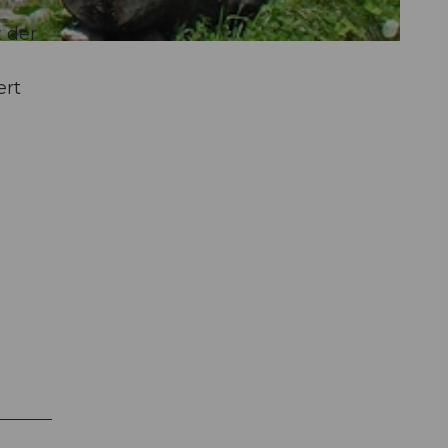
 der
ert