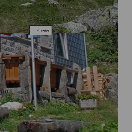
Kontaktdaten
6482
Gurtnellen
Anreise
Andermatt
gut
ür