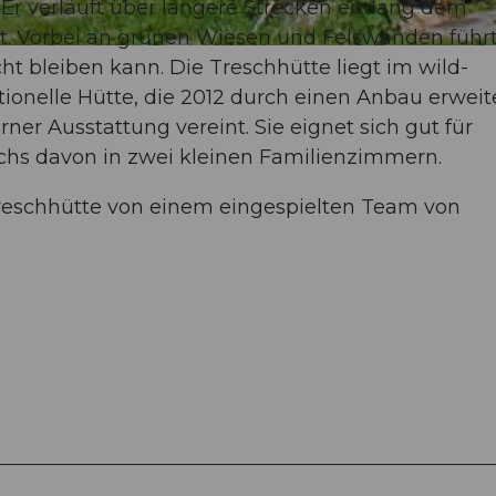
. Er verläuft über längere Strecken entlang dem
dt. Vorbei an grünen Wiesen und Felswänden führt
 bleiben kann. Die Treschhütte liegt im wild-
ditionelle Hütte, die 2012 durch einen Anbau erweit
r Ausstattung vereint. Sie eignet sich gut für
sechs davon in zwei kleinen Familienzimmern.
reschhütte von einem eingespielten Team von