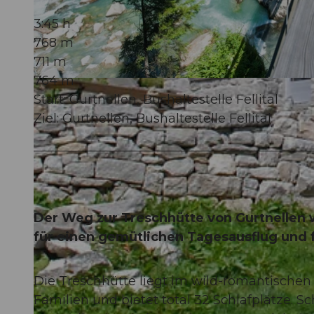
3:45 h
768 m
711 m
764 m
© Andermatt-Urserntal Tourismus GmbH, Ferienregion Andermatt
Start: Gurtnellen, Bushaltestelle Fellital
Ziel: Gurtnellen, Bushaltestelle Fellital
Der Weg zur Treschhütte von Gurtnellen 
für einen gemütlichen Tagesausflug und 
Die Treschhütte liegt im wild-romantischen Ur
Familien und bietet total 32 Schlafplätze.