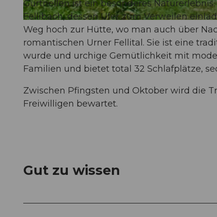
Gurtnellen ist ein besonderes Naturerlebnis
Fellibach, dessen Ufer zum Verweilen einlä
© Ferienregion Andermatt
Weg hoch zur Hütte, wo man auch über Nacht
romantischen Urner Fellital. Sie ist eine tra
wurde und urchige Gemütlichkeit mit moderne
Familien und bietet total 32 Schlafplätze, 
Zwischen Pfingsten und Oktober wird die T
Freiwilligen bewartet.
Gut zu wissen