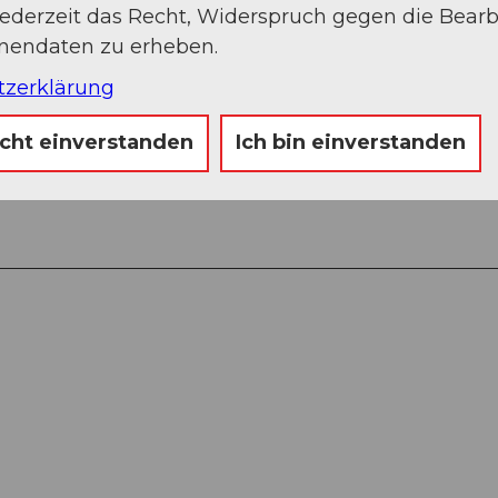
iberg und durch den Wald Richtung Treschhütte.
jederzeit das Recht, Widerspruch gegen die Bear
ahezu 2000 m das Tal. Zuletzt wieder steiler
onendaten zu erheben.
Treschhütte, die mit ihren 1475 m ü. M. die
tzerklärung
t lohnt es sich, noch etwas weiter ins Fellital
ist die Bergnatur wirklich intakt.
icht einverstanden
Ich bin einverstanden