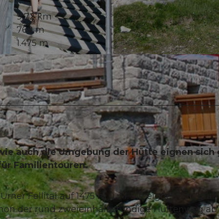
9,72 km
768 m
1.475 m
© Andermatt-Urserntal Tourismus GmbH, Ferienregion 
wie auch die Umgebung der Hütte eignen sich 
für Familientouren.
ner Fellital auf 1475 m ü. M. Sie eignet sich gut f
 Schon der rund zweieinhalbstündige Hüttenweg ab