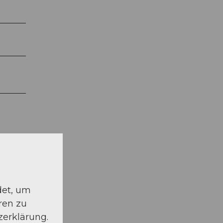
det, um
ren zu
zerklärung.