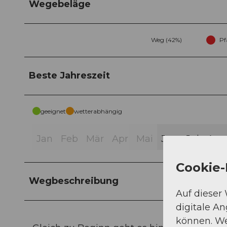
Wegebeläge
Weg (42%)
Pf
Beste Jahreszeit
geeignet
wetterabhängig
Jan
Feb
Mär
Apr
Mai
Jun
Jul
Aug
Cookie-
Wegbeschreibung
Auf dieser
digitale A
können. We