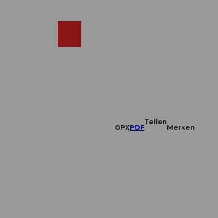
DE
ebcams
Merkzettel
Suche
Shop
Teilen
GPX
PDF
Merken