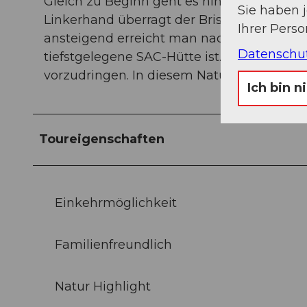
Gleich zu Beginn geht es hinauf zum Fell
Sie haben 
Linkerhand überragt der Bristenstock um n
Ihrer Pers
ansteigend erreicht man nach 2 ½ Std. die 
Datenschu
tiefstgelegene SAC-Hütte ist. Frisch gestärk
vorzudringen. In diesem Naturschutzgebiet 
Ich bin n
Toureigenschaften
Einkehrmöglichkeit
Familienfreundlich
Natur Highlight