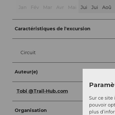
Jan
Fév
Mar
Avr
Mai
Jui
Jui
Aoû
Caractéristiques de l'excursion
Circuit
Auteur(e)
Paramèt
Tobi @Trail-Hub.com
Sur ce site 
pouvoir opt
Organisation
plus d’info