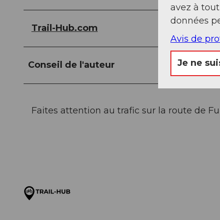
avez à tou
données pe
Trail-Hub.com
Avis de pr
Je ne sui
Conseil de l'auteur
Faites attention au trafic sur la route de 