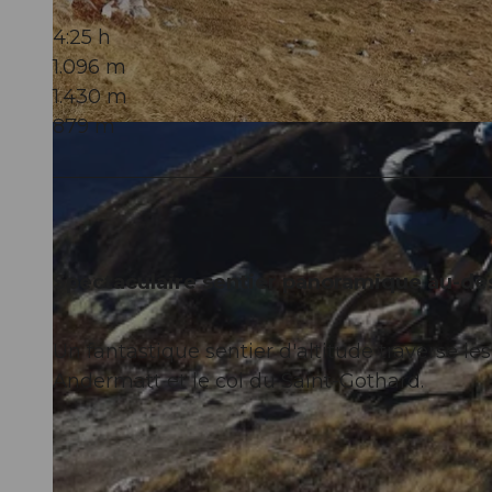
4:25 h
1.096 m
1.430 m
879 m
© Tobi @Trail-Hub.com, Trail-Hub.com
Spectaculaire sentier panoramique au-de
Un fantastique sentier d'altitude traverse l
Andermatt et le col du Saint-Gothard.