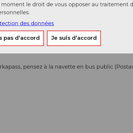
t moment le droit de vous opposer au traitement 
rsonnelles.
otection des données
s pas d’accord
Je suis d’accord
Furkapass, pensez à la navette en bus public (Postau