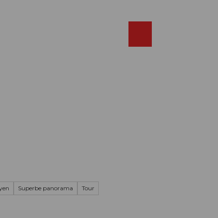
Réserver
FR
Webcams
Recherche
Shop
yen
Superbe panorama
Tour