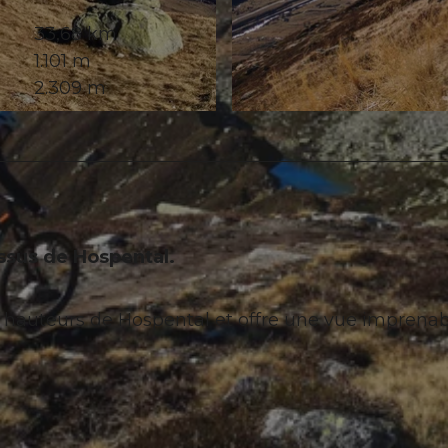
33,68 km
1.101 m
2.309 m
© Tobi @Trail-Hub.com, Trail-Hub.com
ssus de Hospental.
es hauteurs de Hospental et offre une vue imprenab