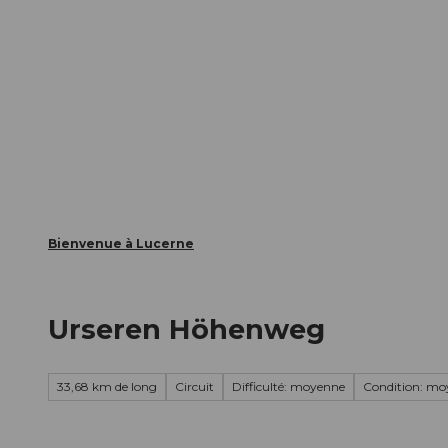
T
nts
Webcams
Carte d’hôte
o
c
La ville
La région
Informer
o
n
t
e
n
t
Bienvenue à Lucerne
Urseren Höhenweg
33,68 km de long
Circuit
Difficulté: moyenne
Condition: mo