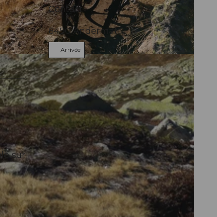
Contact
6490
Andermatt
Arrivée
le sur