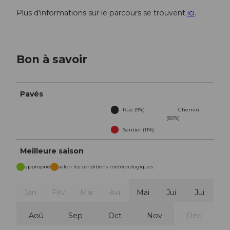
Plus d'informations sur le parcours se trouvent
ici
.
Bon à savoir
Pavés
Rue (9%)
Chemin
(80%)
Sentier (11%)
Meilleure saison
approprié
selon les conditions météorologiques
Jan
Fév
Mar
Avr
Mai
Jui
Jui
Aoû
Sep
Oct
Nov
Déc