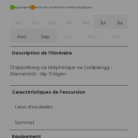
approprié
selon les conditions météorologiques
Jan
Fév
Mar
Avr
Mai
Jui
Jui
Aoû
Sep
Oct
Nov
Déc
Description de l'itinéraire
Chäppeliberg via téléphérique via Goldplangg -
Wannentritt - Alp Tröligën
Caractéristiques de l'excursion
Lieux d'escalades
Sommet
Equipement