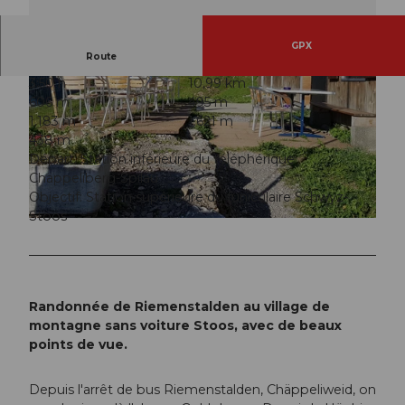
GPX
Route
3:50 h
10,99 km
606 m
495 m
1.183 m
1.621 m
438 m
Départ: Station inférieure du téléphérique
Chäppeliberg-Spilau
© Stoos Muotathal Tourismus, Stoos Muotathal Tourismus
Objectif: Station supérieure du funiculaire Schwyz-
Stoos
© Simona Rickenbacher (Stoos-Muotatal Tourismus GmbH), Stoos-Muotatal Tourismus
Randonnée de Riemenstalden au village de
montagne sans voiture Stoos, avec de beaux
points de vue.
Depuis l'arrêt de bus Riemenstalden, Chäppeliweid, on