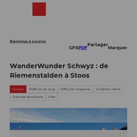
T
o
Webcams
Recherche
Menu
Shop
c
o
n
t
e
Bienvenue à Lucerne
Partager
n
GPX
PDF
Marquer
t
WanderWunder Schwyz : de
Riemenstalden à Stoos
Conseil
10,99 km de long
Difficulté: moyenne
Condition: facile
Superbe panorama
Hike