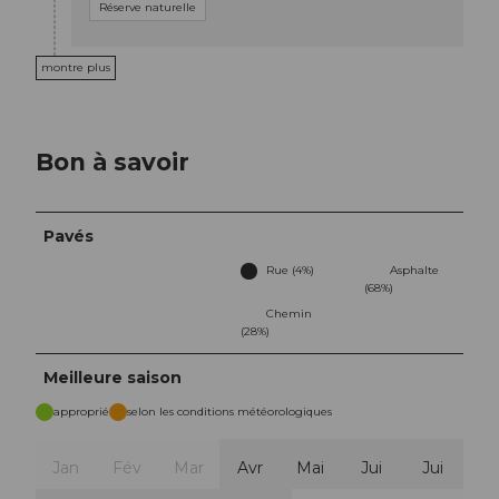
Réserve naturelle
montre plus
Bon à savoir
Pavés
Rue (4%)
Asphalte
(68%)
Chemin
(28%)
Meilleure saison
approprié
selon les conditions météorologiques
Jan
Fév
Mar
Avr
Mai
Jui
Jui