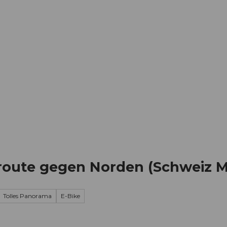
Informieren
Buchen
Business
W
zroute gegen Norden (Schweiz M
Tolles Panorama
E-Bike