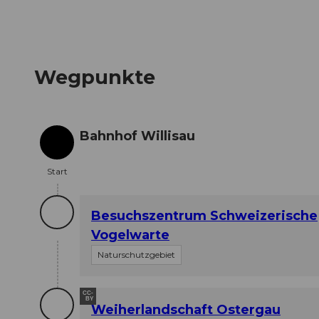
Wegpunkte
Bahnhof Willisau
Start
Start
Besuchszentrum Schweizerische
Vogelwarte
Naturschutzgebiet
CC-
BY
Weiherlandschaft Ostergau