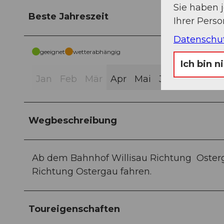
Sie haben 
Beste Jahreszeit
Ihrer Pers
Datenschu
geeignet
wetterabhängig
Ich bin n
Jan
Feb
Mär
Apr
Mai
Jun
Jul
Aug
Wegbeschreibung
Ab dem Bahnhof Willisau Richtung Oster
Richtung Ostergau fahren.
Toureigenschaften