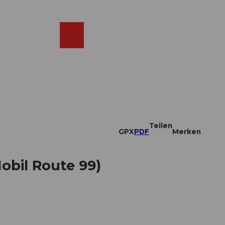
DE
ebcams
Merkzettel
Suche
Shop
Teilen
GPX
PDF
Merken
obil Route 99)