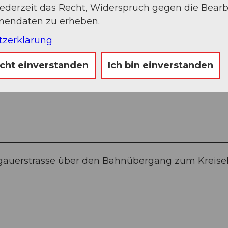
jederzeit das Recht, Widerspruch gegen die Bear
onendaten zu erheben.
tzerklärung
icht einverstanden
Ich bin einverstanden
Sep
Okt
Nov
Dez
gauerstrasse über den Bahnübergang zum Kreise