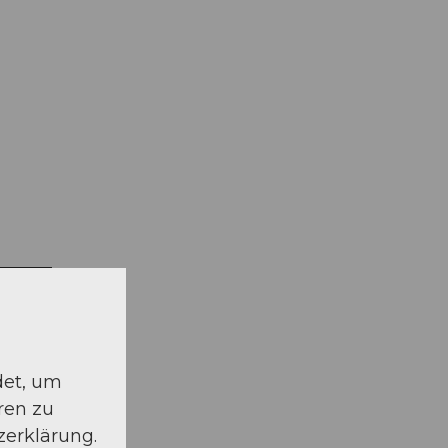
det, um
ren zu
zerklärung.