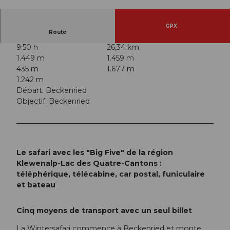
© Nidwalden Tourismus
GPX
Route
9:50 h
26,34 km
1.449 m
1.459 m
435 m
1.677 m
1.242 m
Départ: Beckenried
Objectif: Beckenried
Le safari avec les "Big Five" de la région
Klewenalp-Lac des Quatre-Cantons :
téléphérique, télécabine, car postal, funiculaire
et bateau
Cinq moyens de transport avec un seul billet
La Wintersafari commence à Beckenried et monte