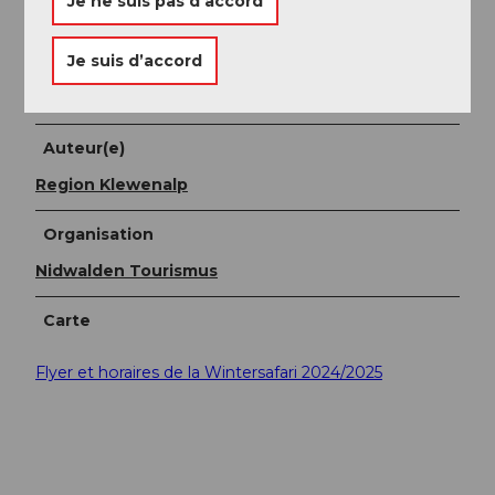
Je ne suis pas d’accord
Beckenried-Klewenalp, la télécabine Stockhütte-
Emmetten, le car postal Emmetten-Seelisberg, le
funiculaire Seelisberg-Treib et le bateau Brunnen-
Je suis d’accord
Treib-Gersau-Beckenried.
Auteur(e)
Region Klewenalp
Organisation
Nidwalden Tourismus
Carte
Flyer et horaires de la Wintersafari 2024/2025