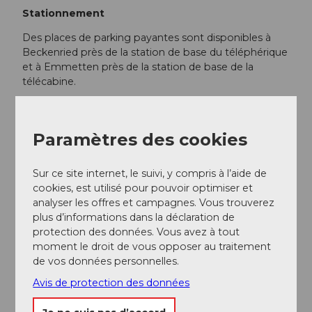
Stationnement
Des places de parking payantes sont disponibles à
Beckenried près de la station de base du téléphérique
et à Emmetten près de la station de base de la
télécabine.
Transports en commun
Paramètres des cookies
En car postal de Stans, gare jusqu'à Beckenried, poste
ou en bateau jusqu'à Beckenried
Sur ce site internet, le suivi, y compris à l’aide de
cookies, est utilisé pour pouvoir optimiser et
Informations supplémentaires / Liens
analyser les offres et campagnes. Vous trouverez
plus d’informations dans la déclaration de
Flyer et horaires de la Wintersafari 2024/2025
protection des données. Vous avez à tout
Tarifs
moment le droit de vous opposer au traitement
de vos données personnelles.
Les tarifs pour la saison d'hiver 2025/26 seront
annoncés début hiver 2025.
Avis de protection des données
Le billet circulaire comprend le téléphérique