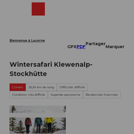
T
o
Webcams
Recherche
Menu
Shop
c
o
n
t
e
Bienvenue à Lucerne
Partager
n
GPX
PDF
Marquer
t
Wintersafari Klewenalp-
Stockhütte
Conseil
26,34 km de long
Difficulté: difficile
Condition: très difficile
Superbe panorama
Randonnée hivernale