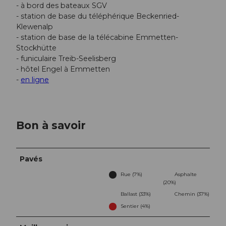
- à bord des bateaux SGV
- station de base du téléphérique Beckenried-
Klewenalp
- station de base de la télécabine Emmetten-
Stockhütte
- funiculaire Treib-Seelisberg
- hôtel Engel à Emmetten
-
en ligne
Bon à savoir
Pavés
Rue (7%)
Asphalte
(20%)
Ballast (33%)
Chemin (37%)
Sentier (4%)