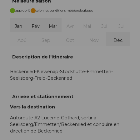
Meilleure saison
approprié
selon les conditions météorologiques
Jan
Fév
Mar
Avr
Mai
Jui
Jui
Aoû
Sep
Oct
Nov
Déc
Description de l'itinéraire
Beckenried-Klewenap-Stockhütte-Emmetten-
Seelisberg-Treib-Beckenried
Arrivée et stationnement
Vers la destination
Autoroute A2 Lucerne-Gothard, sortir à
Seelisberg/Emmetten/Beckenried et conduire en
direction de Beckenried